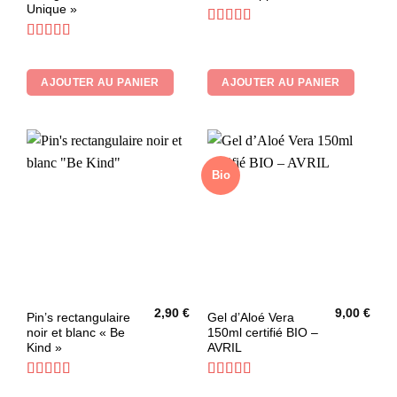
Unique »
Note
5
sur 5
Note
4.75
sur 5
AJOUTER AU PANIER
AJOUTER AU PANIER
Bio
2,90
€
9,00
€
Pin’s rectangulaire
Gel d’Aloé Vera
noir et blanc « Be
150ml certifié BIO –
Kind »
AVRIL
Note
5
sur 5
Note
5
sur 5