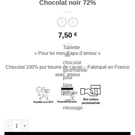
Chocolat noir 72%
7,50
€
Tablette
« Pour toi mon Papa d’amour »
de
chocolat
Chocolat 100% pur beurre de cacao – Fabriqué en France
gourmande
avec amour
pour
faire
passer
un
message.
En stock
quantité de Tablette de chocolat « Papa d’amour » – Chocolat 