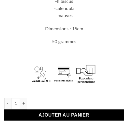
-hibiscus
-calendula
-mauves
Dimensions : 15cm
50 grammes
En stock
quantité de Fiole de sel de bain fleurs séchés -
AJOUTER AU PANIER