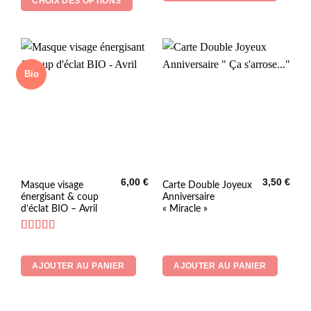
CHOIX DES OPTIONS
6,20 €
peuvent
à
9,70 €
être
choisies
sur
la
Bio
page
du
produit
6,00
€
3,50
€
Masque visage
Carte Double Joyeux
énergisant & coup
Anniversaire
d’éclat BIO – Avril
« Miracle »
Note
5
sur 5
AJOUTER AU PANIER
AJOUTER AU PANIER