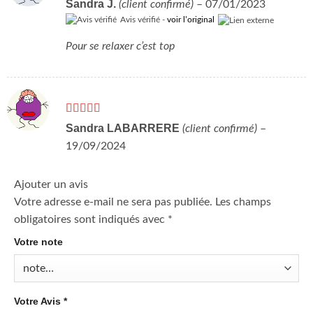
Note
5
sur 5
Sandra J.
(client confirmé)
–
07/01/2023
Avis vérifié -
voir l’original
Pour se relaxer c’est top
Note
5
sur 5
Sandra LABARRERE
(client confirmé)
–
19/09/2024
Ajouter un avis
Votre adresse e-mail ne sera pas publiée.
Les champs
obligatoires sont indiqués avec
*
Votre note
Votre Avis
*