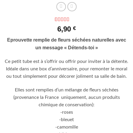
Noté
2
5
sur 5
6,90
€
basé sur
notations
Eprouvette remplie de fleurs séchées naturelles avec
client
un message « Détends-toi »
Ce petit tube est à s’offrir ou offrir pour inviter à la détente.
Idéale dans une box d’anniversaire, pour remonter le moral
ou tout simplement pour décorer joliment sa salle de bain.
Elles sont remplies d’un mélange de fleurs séchées
(provenance la France uniquement, aucun produits
chimique de conservation):
-roses
-bleuet
-camomille