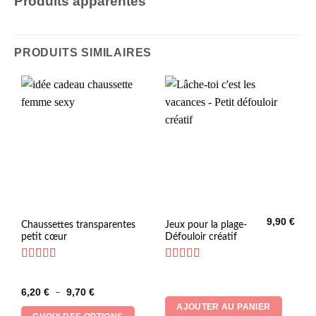
Produits apparentés
PRODUITS SIMILAIRES
9,90
€
Ce
Chaussettes transparentes
Jeux pour la plage-
petit cœur
Défouloir créatif
produit
a
plusieurs
Note
5
sur 5
Note
5
sur 5
variations.
Plage
6,20
€
9,70
€
–
Les
de
AJOUTER AU PANIER
prix :
options