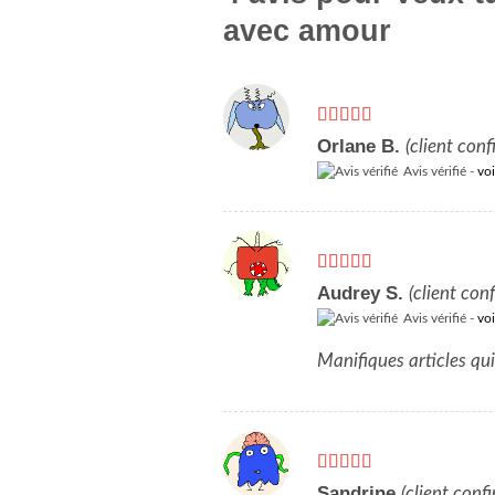
avec amour
Note
5
sur 5
Orlane B.
(client conf
Avis vérifié -
voi
Note
5
sur 5
Audrey S.
(client con
Avis vérifié -
voi
Manifiques articles qu
Note
5
sur 5
Sandrine
(client conf