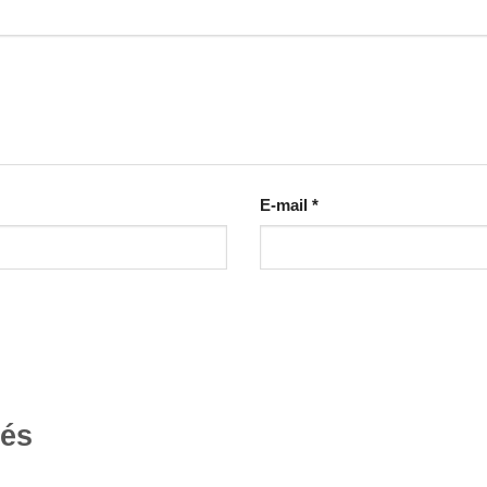
E-mail
*
tés