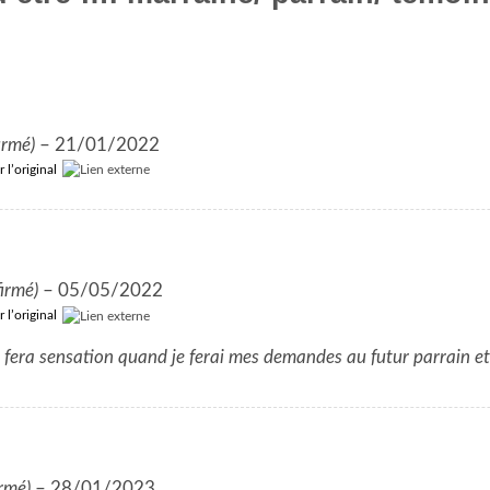
irmé)
–
21/01/2022
r l’original
firmé)
–
05/05/2022
r l’original
i fera sensation quand je ferai mes demandes au futur parrain 
irmé)
–
28/01/2023