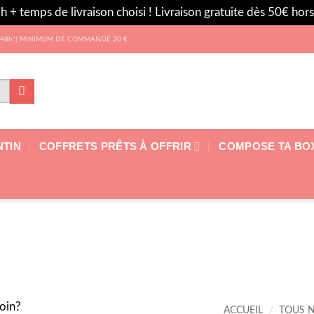
h + temps de livraison choisi ! Livraison gratuite dès 50€ ho
 les 48h*| MINIMUM DE COMMANDE 20 €
NTIN
COFFRETS PRÊTS À OFFRIR
COMPOSE TA BO
ACCUEIL
/
TOUS 