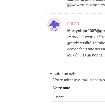
Avis vérifié -
voi
Note
5
sur 5
MartynIgor1987@g
Le produit Veux-tu êt
grande qualité. Le tub
demander à une personn
les « Pilules du bonhe
Ajouter un avis
Votre adresse e-mail ne sera p
Votre note