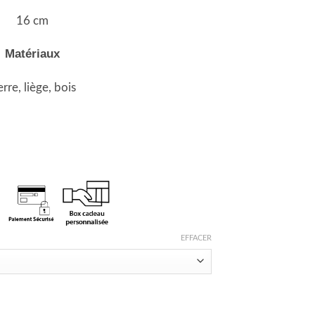
16 cm
Matériaux
rre, liège, bois
EFFACER
marraine/ parrain/ témoin? Tube envoyé avec amour