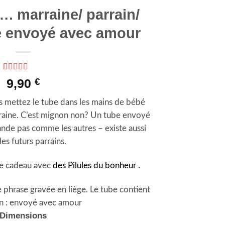
…. marraine/ parrain/
 envoyé avec amour
Noté
4
5
sur 5
9,90
€
basé sur
notations
s mettez le tube dans les mains de bébé
client
rraine. C’est mignon non? Un tube envoyé
de pas comme les autres – existe aussi
les futurs parrains.
e cadeau avec
des Pilules du bonheur .
 phrase gravée en liège. Le tube contient
n : envoyé avec amour
Dimensions