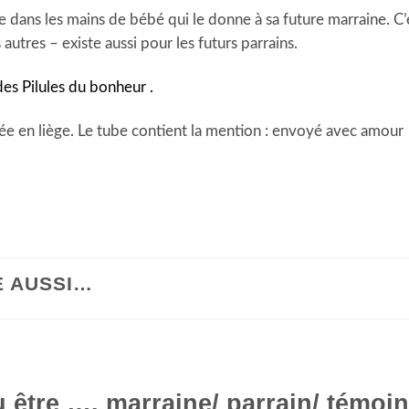
be dans les mains de bébé qui le donne à sa future marraine.
res – existe aussi pour les futurs parrains.
des Pilules du bonheur .
e en liège. Le tube contient la mention : envoyé avec amour
E AUSSI…
u être …. marraine/ parrain/ témo