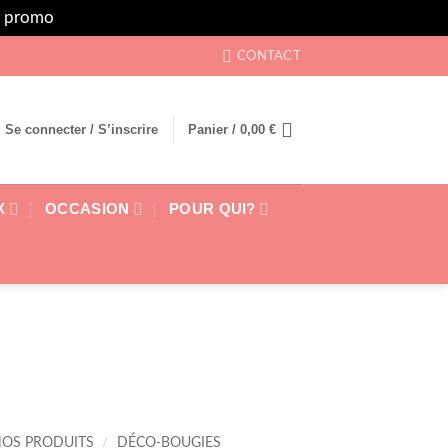
rs promo
Ignorer
CONTACT
Se connecter / S’inscrire
Panier /
0,00
€
X
OCCASION
POUR QUI?
NOS PRODUITS
/
DÉCO-BOUGIES