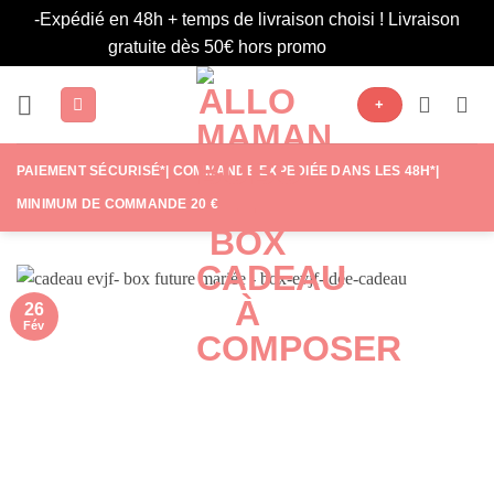
-Expédié en 48h + temps de livraison choisi ! Livraison
gratuite dès 50€ hors promo
Ignorer
Passer
+
au
contenu
PAIEMENT SÉCURISÉ*| COMMANDE EXPÉDIÉE DANS LES 48H*|
MINIMUM DE COMMANDE 20 €
26
Fév