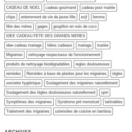
?
CADEAU DE NOEL
cadeau gourmand
cadeau pour mariée
chips
enterrement de vie de jeune fille
evjf
femme
fête des mères
gages
goupillon en noix de coco
IDEE CADEAU FETE DES GRANDS MERES
idee cadeau mariage
Idées cadeaux
mariage
mariée
Migraines
nettoyage respectueux de l'environnement
produits de nettoyage biodégradables
regles douloureuses
remèdes
Remèdes à base de plantes pour les migraines
règles
serviette hygiénique
Soulagement des migraines naturellement
Soulagement des règles douloureuses naturellement
spm
Symptômes des migraines
Syndrome pré menstruel
tartinables
Traitement des migraines
ustensiles de cuisine en bambou
ARCHIVES