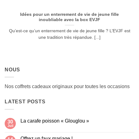
Idées pour un enterrement de vie de jeune fille
inoubliable avec la box EVJF
Qu’est-ce qu’un enterrement de vie de jeune fille ? L’EVJF est
une tradition très répandue. [...]
NOUS
Nos coffrets cadeaux originaux pour toutes les occasions
LATEST POSTS
La carafe poisson « Glouglou »
30
Juil
Aucun
commentaire
sur
Offrez un faux mariage !
La