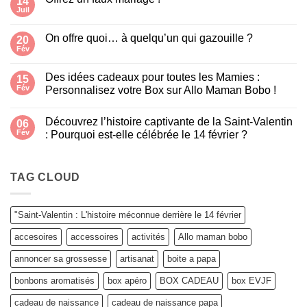
14
carafe
Juil
Aucun
poisson
commentaire
« Glouglou »
sur
On offre quoi… à quelqu’un qui gazouille ?
20
Offrez
un
Fév
Aucun
faux
commentaire
mariage
sur
!
Des idées cadeaux pour toutes les Mamies :
15
On
offre
Fév
Personnalisez votre Box sur Allo Maman Bobo !
quoi…
Aucun
à
commentaire
quelqu’un
Découvrez l’histoire captivante de la Saint-Valentin
sur
06
qui
Des
gazouille
Fév
: Pourquoi est-elle célébrée le 14 février ?
idées
?
cadeaux
Aucun
pour
commentaire
toutes
sur
les
Découvrez
TAG CLOUD
Mamies
l’histoire
:
captivante
Personnalisez
de
votre
la
"Saint-Valentin : L'histoire méconnue derrière le 14 février
Box
Saint-
sur
Valentin
accesoires
accessoires
activités
Allo maman bobo
Allo
:
Maman
Pourquoi
Bobo
est-
annoncer sa grossesse
artisanat
boite a papa
!
elle
célébrée
bonbons aromatisés
box apéro
BOX CADEAU
box EVJF
le
14
février
cadeau de naissance
cadeau de naissance papa