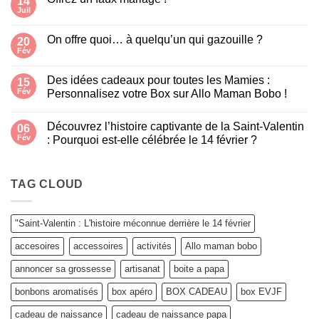
14
carafe
Juil
Aucun
poisson
commentaire
« Glouglou »
sur
On offre quoi… à quelqu’un qui gazouille ?
20
Offrez
un
Fév
Aucun
faux
commentaire
mariage
sur
!
Des idées cadeaux pour toutes les Mamies :
15
On
offre
Fév
Personnalisez votre Box sur Allo Maman Bobo !
quoi…
Aucun
à
commentaire
quelqu’un
Découvrez l’histoire captivante de la Saint-Valentin
sur
06
qui
Des
gazouille
Fév
: Pourquoi est-elle célébrée le 14 février ?
idées
?
cadeaux
Aucun
pour
commentaire
toutes
sur
les
Découvrez
TAG CLOUD
Mamies
l’histoire
:
captivante
Personnalisez
de
votre
la
"Saint-Valentin : L'histoire méconnue derrière le 14 février
Box
Saint-
sur
Valentin
accesoires
accessoires
activités
Allo maman bobo
Allo
:
Maman
Pourquoi
Bobo
est-
annoncer sa grossesse
artisanat
boite a papa
!
elle
célébrée
bonbons aromatisés
box apéro
BOX CADEAU
box EVJF
le
14
février
cadeau de naissance
cadeau de naissance papa