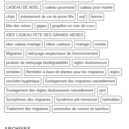
?
CADEAU DE NOEL
cadeau gourmand
cadeau pour mariée
chips
enterrement de vie de jeune fille
evjf
femme
fête des mères
gages
goupillon en noix de coco
IDEE CADEAU FETE DES GRANDS MERES
idee cadeau mariage
Idées cadeaux
mariage
mariée
Migraines
nettoyage respectueux de l'environnement
produits de nettoyage biodégradables
regles douloureuses
remèdes
Remèdes à base de plantes pour les migraines
règles
serviette hygiénique
Soulagement des migraines naturellement
Soulagement des règles douloureuses naturellement
spm
Symptômes des migraines
Syndrome pré menstruel
tartinables
Traitement des migraines
ustensiles de cuisine en bambou
ARCHIVES