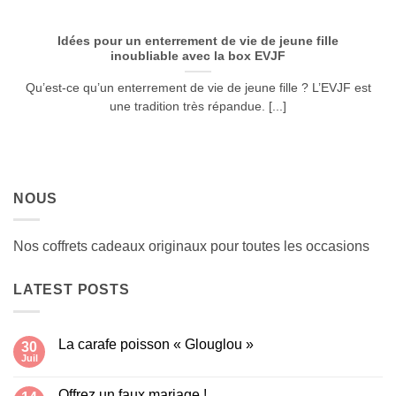
Idées pour un enterrement de vie de jeune fille
inoubliable avec la box EVJF
Qu’est-ce qu’un enterrement de vie de jeune fille ? L’EVJF est
une tradition très répandue. [...]
NOUS
Nos coffrets cadeaux originaux pour toutes les occasions
LATEST POSTS
La carafe poisson « Glouglou »
30
Juil
Aucun
commentaire
sur
Offrez un faux mariage !
La