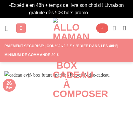
-Expédié en 48h + temps de livraison choisi ! Livraison
gratuite dès 50€ hors promo
Ignorer
Passer
+
au
contenu
PAIEMENT SÉCURISÉ*| COMMANDE EXPÉDIÉE DANS LES 48H*|
MINIMUM DE COMMANDE 20 €
26
Fév