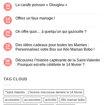
La carafe poisson « Glouglou »
30
Juil
Aucun
commentaire
sur
Offrez un faux mariage !
14
La
carafe
Juil
Aucun
poisson
commentaire
« Glouglou »
sur
On offre quoi… à quelqu’un qui gazouille ?
20
Offrez
un
Fév
Aucun
faux
commentaire
mariage
sur
!
Des idées cadeaux pour toutes les Mamies :
15
On
offre
Fév
Personnalisez votre Box sur Allo Maman Bobo !
quoi…
Aucun
à
commentaire
quelqu’un
Découvrez l’histoire captivante de la Saint-Valentin
sur
06
qui
Des
gazouille
Fév
: Pourquoi est-elle célébrée le 14 février ?
idées
?
cadeaux
Aucun
pour
commentaire
toutes
sur
les
Découvrez
TAG CLOUD
Mamies
l’histoire
:
captivante
Personnalisez
de
votre
la
"Saint-Valentin : L'histoire méconnue derrière le 14 février
Box
Saint-
sur
Valentin
accesoires
accessoires
activités
Allo maman bobo
Allo
:
Maman
Pourquoi