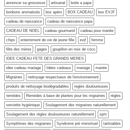
Bobo
est-
annoncer sa grossesse
artisanat
boite a papa
!
elle
célébrée
bonbons aromatisés
box apéro
BOX CADEAU
box EVJF
le
14
février
cadeau de naissance
cadeau de naissance papa
?
CADEAU DE NOEL
cadeau gourmand
cadeau pour mariée
chips
enterrement de vie de jeune fille
evjf
femme
fête des mères
gages
goupillon en noix de coco
IDEE CADEAU FETE DES GRANDS MERES
idee cadeau mariage
Idées cadeaux
mariage
mariée
Migraines
nettoyage respectueux de l'environnement
produits de nettoyage biodégradables
regles douloureuses
remèdes
Remèdes à base de plantes pour les migraines
règles
serviette hygiénique
Soulagement des migraines naturellement
Soulagement des règles douloureuses naturellement
spm
Symptômes des migraines
Syndrome pré menstruel
tartinables