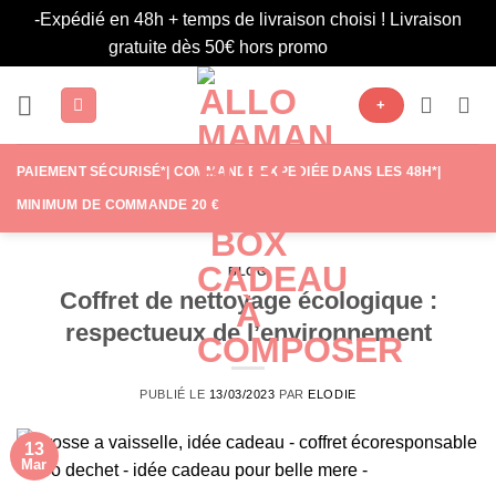
-Expédié en 48h + temps de livraison choisi ! Livraison
gratuite dès 50€ hors promo
Ignorer
Passer
+
au
contenu
PAIEMENT SÉCURISÉ*| COMMANDE EXPÉDIÉE DANS LES 48H*|
MINIMUM DE COMMANDE 20 €
BLOG
Coffret de nettoyage écologique :
respectueux de l’environnement
PUBLIÉ LE
13/03/2023
PAR
ELODIE
13
Mar