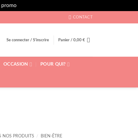
rs promo
Ignorer
CONTACT
Se connecter / S’inscrire
Panier /
0,00
€
OCCASION
POUR QUI?
S NOS PRODUITS
/
BIEN-ÊTRE