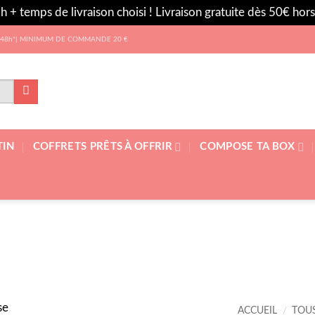
h + temps de livraison choisi ! Livraison gratuite dès 50€ ho
 les 48h*| MINIMUM DE COMMANDE 20 €
TIN
COFFRETS PRÊTS À OFFRIR
COMPOSE TA BOX
ACCUEIL
/
TOU