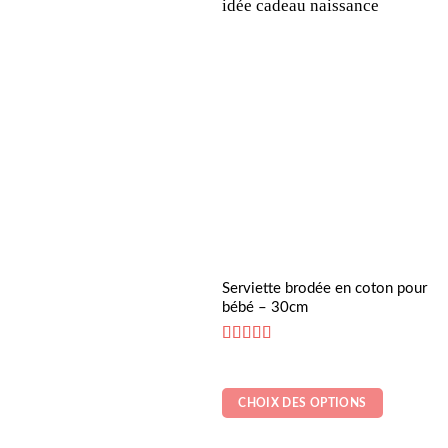
Ce
Serviette brodée en coton pour
bébé – 30cm
produit
a
Note
5
sur 5
plusieurs
variations.
CHOIX DES OPTIONS
Les
options