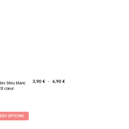
Plage
3,90
€
–
6,90
€
tes bleu blanc
de
tit cœur
prix :
3,90 €
à
.86
6,90 €
r 5
.
 DES OPTIONS