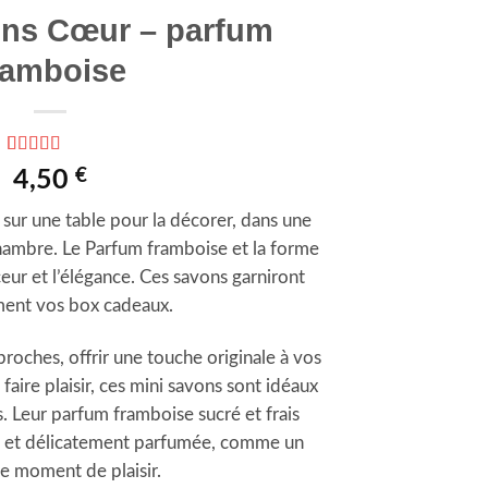
ons Cœur – parfum
ramboise
Noté
1
5
sur 5
€
4,50
basé sur
notation
sur une table pour la décorer, dans une
client
chambre. Le Parfum framboise et la forme
eur et l’élégance. Ces savons garniront
ment vos box cadeaux.
roches, offrir une touche originale à vos
aire plaisir, ces mini savons sont idéaux
. Leur parfum framboise sucré et frais
e et délicatement parfumée, comme un
le moment de plaisir.