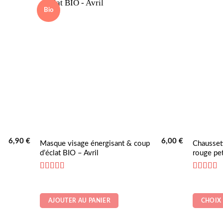
Bio
6,90
€
6,00
€
Ce
Masque visage énergisant & coup
Chausset
d’éclat BIO – Avril
rouge pe
produit
a
Note
5
sur 5
Note
4
plusieurs
su
variations
AJOUTER AU PANIER
CHOIX
Les
options