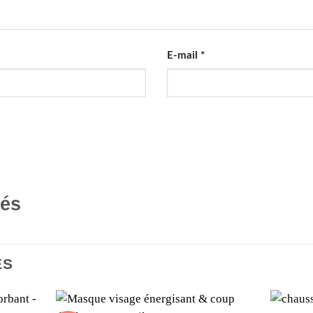
E-mail
*
tés
ES