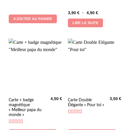
Note
5
sur 5
Note
5
sur 5
Plage
3,90
€
4,90
€
–
de
AJOUTER AU PANIER
prix :
LIRE LA SUITE
3,90 €
à
4,90 €
4,50
€
3,50
€
Carte + badge
Carte Double
magnétique
Élégante « Pour toi »
« Meilleur papa du
monde »
Note
5
sur 5
Note
5
sur 5