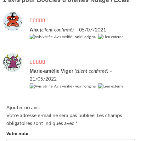
Note
5
sur 5
Alix
(client confirmé)
–
05/07/2021
Avis vérifié -
voir l’original
Note
4
Marie-amélie Viger
(client confirmé)
–
sur 5
21/05/2022
Avis vérifié -
voir l’original
Ajouter un avis
Votre adresse e-mail ne sera pas publiée.
Les champs
obligatoires sont indiqués avec
*
Votre note