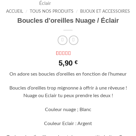
ACCUEIL
/
TOUS NOS PRODUITS
/
BIJOUX ET ACCESSOIRES
Boucles d’oreilles Nuage / Éclair
Noté
2
4.5
5,90
€
sur 5 basé
sur
On adore ses boucles d’oreilles en fonction de l’humeur
notations
client
Boucles d’oreilles trop mignonne à offrir à une rêveuse !
Nuage ou Eclair tu peux prendre les deux !
Couleur nuage ; Blanc
Couleur Eclair : Argent