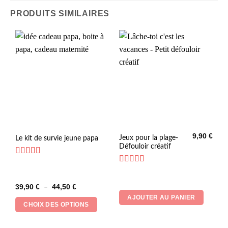
PRODUITS SIMILAIRES
9,90
€
Ce
Jeux pour la plage-
Le kit de survie jeune papa
Défouloir créatif
produit
a
Note
4.83
plusieurs
sur 5
Note
5
sur 5
variations.
Plage
39,90
€
44,50
€
–
Les
de
AJOUTER AU PANIER
prix :
options
CHOIX DES OPTIONS
39,90 €
peuvent
à
44,50 €
être