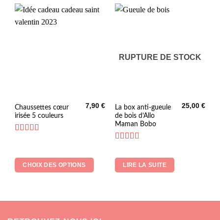
choisies
sur
la
page
du
RUPTURE DE STOCK
produit
7,90
€
25,00
€
Ce
Chaussettes cœur
La box anti-gueule
irisée 5 couleurs
de bois d’Allo
produit
Maman Bobo
a
plusieurs
Note
5
sur 5
Note
5
sur 5
variations.
Les
CHOIX DES OPTIONS
LIRE LA SUITE
options
peuvent
être
choisies
sur