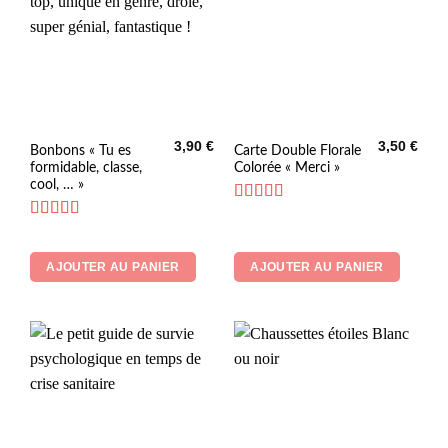
3,90
€
3,50
€
Bonbons « Tu es
Carte Double Florale
formidable, classe,
Colorée « Merci »
cool, … »
Note
5
sur 5
Note
4.33
sur 5
AJOUTER AU PANIER
AJOUTER AU PANIER