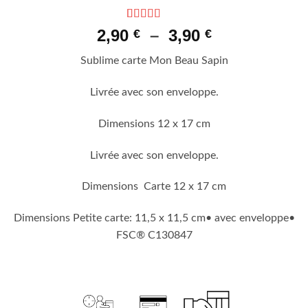
Noté
1
5
sur 5
Plage
2,90
–
3,90
€
€
basé sur
de
notation
Sublime carte Mon Beau Sapin
client
prix :
2,90 €
Livrée avec son enveloppe.
à
3,90 €
Dimensions 12 x 17 cm
Livrée avec son enveloppe.
Dimensions Carte 12 x 17 cm
Dimensions Petite carte: 11,5 x 11,5 cm• avec enveloppe•
FSC® C130847