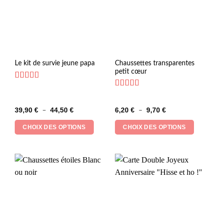
Ce
Ce
Chaussettes transparentes
Le kit de survie jeune papa
petit cœur
produit
produit
a
a
Note
4.83
plusieurs
plusieurs
sur 5
Note
5
sur 5
variations.
variations.
Plage
Plage
39,90
€
44,50
€
6,20
€
9,70
€
–
–
Les
Les
de
de
prix :
prix :
options
options
CHOIX DES OPTIONS
CHOIX DES OPTIONS
39,90 €
6,20 €
peuvent
peuvent
à
à
44,50 €
9,70 €
être
être
choisies
choisies
sur
sur
la
la
page
page
du
du
produit
produit