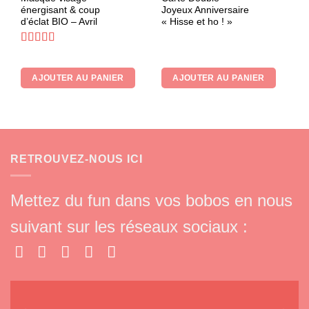
énergisant & coup
Joyeux Anniversaire
d’éclat BIO – Avril
« Hisse et ho ! »
Note
5
sur 5
AJOUTER AU PANIER
AJOUTER AU PANIER
RETROUVEZ-NOUS ICI
Mettez du fun dans vos bobos en nous
suivant sur les réseaux sociaux :