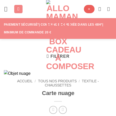
Passer
+
au
contenu
PAIEMENT SÉCURISÉ*| COMMANDE EXPÉDIÉE DANS LES 48H*|
MINIMUM DE COMMANDE 20 €
FILTRER
ACCUEIL
/
TOUS NOS PRODUITS
/
TEXTILE -
CHAUSSETTES
Carte nuage