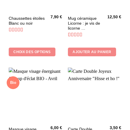
7,90
€
12,50
€
Ce
Chaussettes étoiles
Mug céramique
Blanc ou noir
Licorne : je vis de
produit
licorne …
a
plusieurs
Note
5
sur 5
Note
5
sur 5
variations.
Les
CHOIX DES OPTIONS
AJOUTER AU PANIER
options
peuvent
être
choisies
sur
Bio
la
page
du
produit
6,00
€
3,50
€
Masque visage
Carte Double