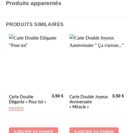
Produits apparentés
PRODUITS SIMILAIRES
3,50
€
3,50
€
Carte Double
Carte Double Joyeux
Élégante « Pour toi »
Anniversaire
« Miracle »
Note
5
sur 5
AJOUTER AU PANIER
AJOUTER AU PANIER