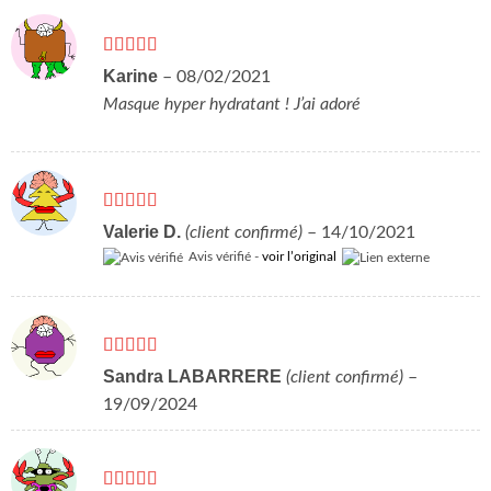
Note
5
sur 5
Karine
–
08/02/2021
Masque hyper hydratant ! J’ai adoré
Note
5
sur 5
Valerie D.
(client confirmé)
–
14/10/2021
Avis vérifié -
voir l’original
Note
5
sur 5
Sandra LABARRERE
(client confirmé)
–
19/09/2024