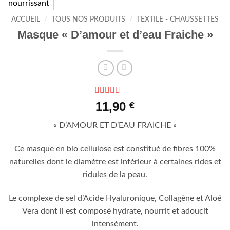
ACCUEIL
/
TOUS NOS PRODUITS
/
TEXTILE - CHAUSSETTES
Masque « D’amour et d’eau Fraiche »
Noté
4
4.75
11,90
€
sur 5 basé
sur
« D’AMOUR ET D’EAU FRAICHE »
notations
client
Ce masque en bio cellulose est constitué de fibres 100%
naturelles dont le diamètre est inférieur à certaines rides et
ridules de la peau.
Le complexe de sel d’Acide Hyaluronique, Collagène et Aloé
Vera dont il est composé hydrate, nourrit et adoucit
intensément.