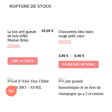
RUPTURE DE STOCK
25,00
€
Ce
La box anti-gueule
Chaussettes bleu blanc
de bois d’Allo
rouge petit cœur
produit
Maman Bobo
a
plusieurs
Note
4.86
sur 5
Note
5
sur 5
variations.
Plage
3,90
€
6,90
€
–
Les
de
LIRE LA SUITE
prix :
options
CHOIX DES OPTIONS
3,90 €
peuvent
à
6,90 €
être
choisies
sur
la
Bio
page
du
produit