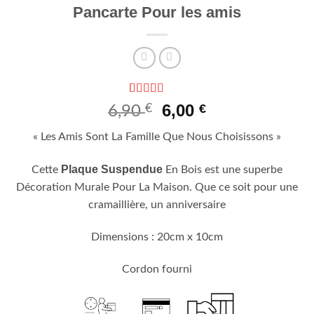
Pancarte Pour les amis
Noté
1
5
sur 5
Le
Le
6,00
€
€
6,90
basé sur
prix
prix
notation
« Les Amis Sont La Famille Que Nous Choisissons »
client
initial
actuel
était :
est :
Plaque Suspendue
Cette
En Bois est une superbe
6,90 €.
6,00 €.
Décoration Murale Pour La Maison. Que ce soit pour une
cramaillière, un anniversaire
Dimensions : 20cm x 10cm
Cordon fourni