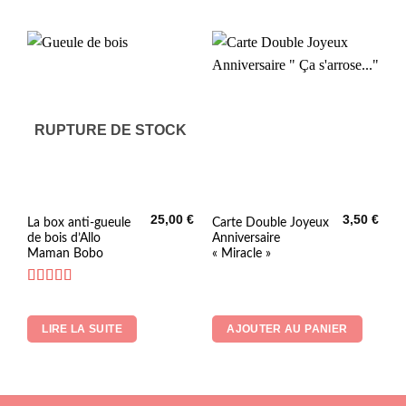
peuvent
être
choisies
sur
la
page
du
RUPTURE DE STOCK
produit
25,00
€
3,50
€
La box anti-gueule
Carte Double Joyeux
de bois d’Allo
Anniversaire
Maman Bobo
« Miracle »
Note
5
sur 5
LIRE LA SUITE
AJOUTER AU PANIER