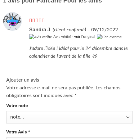
1 avis pour
Pancarte Pour les amis
Note
5
sur 5
Sandra J.
(client confirmé)
–
09/12/2022
Avis vérifié -
voir l’original
J’adore l’idée ! Idéal pour le 24 décembre dans le
calendrier de l’avent de la fille 😍
Ajouter un avis
Votre adresse e-mail ne sera pas publiée.
Les champs
obligatoires sont indiqués avec
*
Votre note
Votre Avis
*