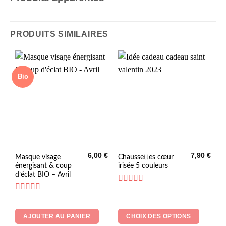
PRODUITS SIMILAIRES
Bio
6,00
€
7,90
€
Ce
Masque visage
Chaussettes cœur
énergisant & coup
irisée 5 couleurs
produit
d’éclat BIO – Avril
a
plusieurs
Note
5
sur 5
Note
5
sur 5
variations.
Les
AJOUTER AU PANIER
CHOIX DES OPTIONS
options