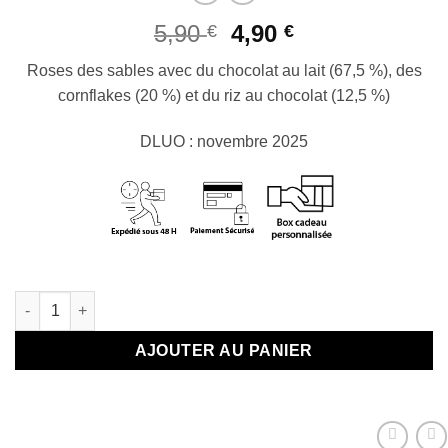
Le
Le
5,90
4,90
€
€
prix
prix
Roses des sables avec du chocolat au lait (67,5 %), des
initial
actuel
cornflakes (20 %) et du riz au chocolat (12,5 %)
était :
est :
5,90 €.
4,90 €.
DLUO : novembre 2025
En stock
quantité de Roses des sables - Juste pour te dire merci
AJOUTER AU PANIER