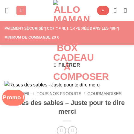
Passer
+
au
contenu
PAIEMENT SÉCURISÉ*| COMMANDE EXPÉDIÉE DANS LES 48H*|
MINIMUM DE COMMANDE 20 €
FILTRER
ACCUEIL
/
TOUS NOS PRODUITS
/
GOURMANDISES
Promo !
Roses des sables – Juste pour te dire
merci