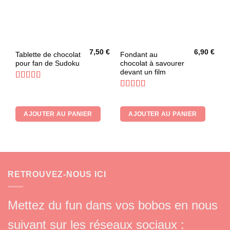
7,50
€
6,90
€
Tablette de chocolat
Fondant au
pour fan de Sudoku
chocolat à savourer
devant un film
Note
5
sur 5
Note
4.8
sur 5
AJOUTER AU PANIER
AJOUTER AU PANIER
RETROUVEZ-NOUS ICI
Mettez du fun dans vos bobos en nous
suivant sur les réseaux sociaux :