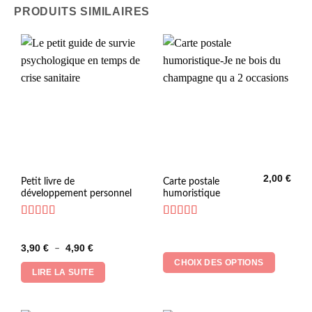
PRODUITS SIMILAIRES
2,00
€
Ce
Petit livre de
Carte postale
développement personnel
humoristique
produit
a
plusieurs
Note
5
sur 5
Note
5
sur 5
variations.
Plage
3,90
€
4,90
€
–
Les
de
CHOIX DES OPTIONS
prix :
options
LIRE LA SUITE
3,90 €
peuvent
à
4,90 €
être