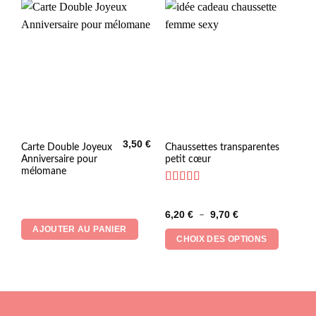
choisies
sur
la
page
du
produit
3,50
€
Ce
Carte Double Joyeux
Chaussettes transparentes
Anniversaire pour
petit cœur
produit
mélomane
a
plusieurs
Note
5
sur 5
variations.
Plage
6,20
€
9,70
€
–
Les
de
AJOUTER AU PANIER
prix :
options
CHOIX DES OPTIONS
6,20 €
peuvent
à
9,70 €
être
choisies
sur
la