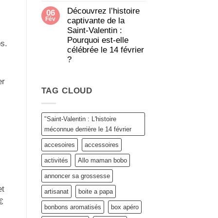
commentaire
Découvrez l’histoire
06
sur
Fév
Des
captivante de la
idées
Saint-Valentin :
cadeaux
Pourquoi est-elle
pour
s.
toutes
célébrée le 14 février
les
?
Mamies
:
Aucun
Personnalisez
commentaire
er
votre
sur
Box
TAG CLOUD
Découvrez
sur
l’histoire
Allo
captivante
Maman
de
Bobo
la
"Saint-Valentin : L'histoire
!
Saint-
méconnue derrière le 14 février
Valentin
:
accesoires
accessoires
Pourquoi
est-
elle
activités
Allo maman bobo
célébrée
le
annoncer sa grossesse
14
février
et
artisanat
boite a papa
?
€
bonbons aromatisés
box apéro