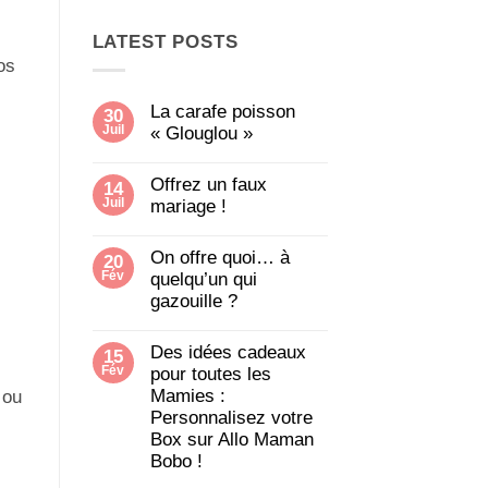
LATEST POSTS
os
La carafe poisson
30
Juil
« Glouglou »
Aucun
commentaire
Offrez un faux
14
sur
Juil
La
mariage !
carafe
Aucun
poisson
commentaire
« Glouglou »
On offre quoi… à
20
sur
Fév
Offrez
quelqu’un qui
un
gazouille ?
faux
mariage
Aucun
!
commentaire
Des idées cadeaux
15
sur
Fév
On
pour toutes les
offre
Mamies :
 ou
quoi…
Personnalisez votre
à
quelqu’un
Box sur Allo Maman
qui
Bobo !
gazouille
?
Aucun