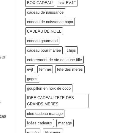
BOX CADEAU
box EVJF
cadeau de naissance
cadeau de naissance papa
CADEAU DE NOEL
cadeau gourmand
cadeau pour mariée
chips
ser
enterrement de vie de jeune fille
evjf
femme
fête des mères
gages
goupillon en noix de coco
IDEE CADEAU FETE DES
x
GRANDS MERES
idee cadeau mariage
pas
Idées cadeaux
mariage
mariée
Migraines