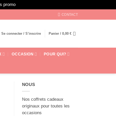
ors promo
Ignorer
CONTACT
Se connecter / S’inscrire
Panier /
0,00
€
X
OCCASION
POUR QUI?
NOUS
Nos coffrets cadeaux
originaux pour toutes les
occasions