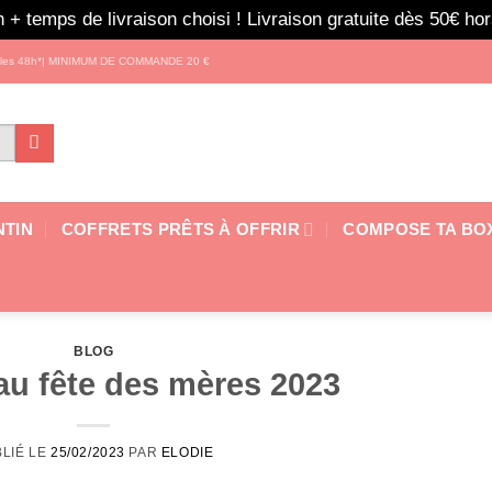
 + temps de livraison choisi ! Livraison gratuite dès 50€ h
s les 48h*| MINIMUM DE COMMANDE 20 €
NTIN
COFFRETS PRÊTS À OFFRIR
COMPOSE TA BO
BLOG
au fête des mères 2023
LIÉ LE
25/02/2023
PAR
ELODIE