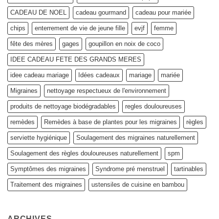
?
CADEAU DE NOEL
cadeau gourmand
cadeau pour mariée
chips
enterrement de vie de jeune fille
evjf
femme
fête des mères
gages
goupillon en noix de coco
IDEE CADEAU FETE DES GRANDS MERES
idee cadeau mariage
Idées cadeaux
mariage
mariée
Migraines
nettoyage respectueux de l'environnement
produits de nettoyage biodégradables
regles douloureuses
remèdes
Remèdes à base de plantes pour les migraines
règles
serviette hygiénique
Soulagement des migraines naturellement
Soulagement des règles douloureuses naturellement
spm
Symptômes des migraines
Syndrome pré menstruel
tartinables
Traitement des migraines
ustensiles de cuisine en bambou
ARCHIVES