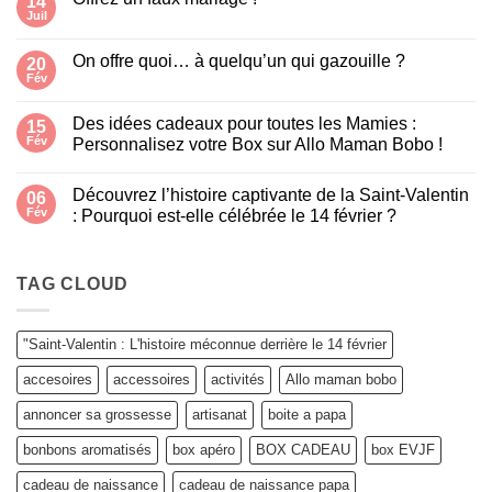
14
carafe
Juil
Aucun
poisson
commentaire
« Glouglou »
sur
On offre quoi… à quelqu’un qui gazouille ?
20
Offrez
un
Fév
Aucun
faux
commentaire
mariage
sur
!
Des idées cadeaux pour toutes les Mamies :
15
On
offre
Fév
Personnalisez votre Box sur Allo Maman Bobo !
quoi…
Aucun
à
commentaire
quelqu’un
Découvrez l’histoire captivante de la Saint-Valentin
sur
06
qui
Des
gazouille
Fév
: Pourquoi est-elle célébrée le 14 février ?
idées
?
cadeaux
Aucun
pour
commentaire
toutes
sur
les
Découvrez
TAG CLOUD
Mamies
l’histoire
:
captivante
Personnalisez
de
votre
la
"Saint-Valentin : L'histoire méconnue derrière le 14 février
Box
Saint-
sur
Valentin
accesoires
accessoires
activités
Allo maman bobo
Allo
:
Maman
Pourquoi
Bobo
est-
annoncer sa grossesse
artisanat
boite a papa
!
elle
célébrée
bonbons aromatisés
box apéro
BOX CADEAU
box EVJF
le
14
février
cadeau de naissance
cadeau de naissance papa