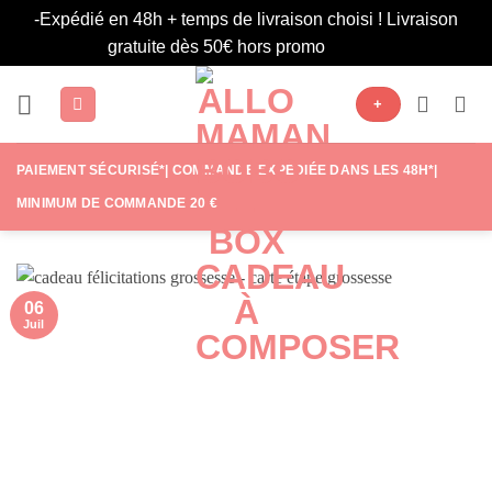
-Expédié en 48h + temps de livraison choisi ! Livraison
gratuite dès 50€ hors promo
Ignorer
Passer
+
au
contenu
PAIEMENT SÉCURISÉ*| COMMANDE EXPÉDIÉE DANS LES 48H*|
MINIMUM DE COMMANDE 20 €
06
Juil