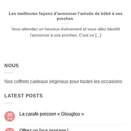
Les meilleures façons d’annoncer l’arrivée de bébé à ses
proches
Vous attendez un heureux événement et vous allez bientôt
l’annoncer à vos proches. C’est un [...]
NOUS
Nos coffrets cadeaux originaux pour toutes les occasions
LATEST POSTS
La carafe poisson « Glouglou »
30
Juil
Aucun
commentaire
sur
Offrez un faux mariage !
La