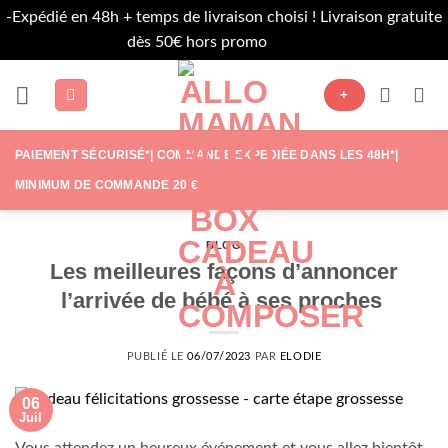
-Expédié en 48h + temps de livraison choisi ! Livraison gratuite
dès 50€ hors promo
Ignorer
Passer
+
au
contenu
PAIEMENT SÉCURISÉ*| COMMANDE EXPÉDIÉE DANS LES 48H*|
MINIMUM DE COMMANDE 20 €
BLOG
Les meilleures façons d’annoncer
l’arrivée de bébé à ses proches
PUBLIÉ LE
06/07/2023
PAR
ELODIE
06
Juil