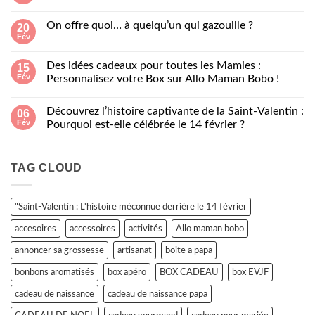
Aucun
poisson
commentaire
« Glouglou »
sur
On offre quoi… à quelqu’un qui gazouille ?
20
Offrez
Fév
un
Aucun
faux
commentaire
mariage
sur
!
Des idées cadeaux pour toutes les Mamies :
15
On
Fév
offre
Personnalisez votre Box sur Allo Maman Bobo !
quoi…
Aucun
à
commentaire
quelqu’un
Découvrez l’histoire captivante de la Saint-Valentin :
06
sur
qui
Des
Fév
gazouille
Pourquoi est-elle célébrée le 14 février ?
idées
?
cadeaux
Aucun
pour
commentaire
toutes
sur
TAG CLOUD
les
Découvrez
Mamies
l’histoire
:
captivante
Personnalisez
de
votre
la
"Saint-Valentin : L'histoire méconnue derrière le 14 février
Box
Saint-
sur
Valentin
accesoires
accessoires
activités
Allo maman bobo
Allo
:
Maman
Pourquoi
Bobo
est-
annoncer sa grossesse
artisanat
boite a papa
!
elle
célébrée
bonbons aromatisés
box apéro
BOX CADEAU
box EVJF
le
14
cadeau de naissance
cadeau de naissance papa
février
?