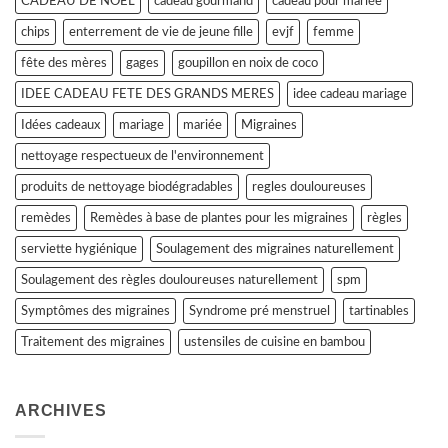
CADEAU DE NOEL
cadeau gourmand
cadeau pour mariée
chips
enterrement de vie de jeune fille
evjf
femme
fête des mères
gages
goupillon en noix de coco
IDEE CADEAU FETE DES GRANDS MERES
idee cadeau mariage
Idées cadeaux
mariage
mariée
Migraines
nettoyage respectueux de l'environnement
produits de nettoyage biodégradables
regles douloureuses
remèdes
Remèdes à base de plantes pour les migraines
règles
serviette hygiénique
Soulagement des migraines naturellement
Soulagement des règles douloureuses naturellement
spm
Symptômes des migraines
Syndrome pré menstruel
tartinables
Traitement des migraines
ustensiles de cuisine en bambou
ARCHIVES