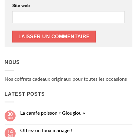
Site web
NOUS
Nos coffrets cadeaux originaux pour toutes les occasions
LATEST POSTS
La carafe poisson « Glouglou »
30
Juil
Aucun
commentaire
sur
Offrez un faux mariage !
14
La
Juil
carafe