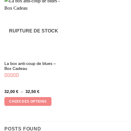
RUPTURE DE STOCK
Ce
La box anti-coup de blues –
Box Cadeau
produit
a
plusieurs
Note
5
sur 5
variations.
Plage
32,00
€
–
32,50
€
Les
de
prix :
options
CHOIX DES OPTIONS
32,00 €
peuvent
à
32,50 €
être
choisies
sur
POSTS FOUND
la