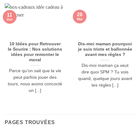
page
du
26
11
produit
Mai
Oct
10 Idées pour Retrouver
Dis-moi maman pourquoi
le Sourire : Nos solutions
je suis triste et ballonnée
idées pour remonter le
avant mes règles ?
moral
Dis-moi maman ça veut
Parce qu’on sait que la vie
dire quoi SPM ? Tu vois
peut parfois jouer des
quand, quelque jours avant
tours, nous avons concocté
tes règles [...]
un [...]
PAGES TROUVÉES