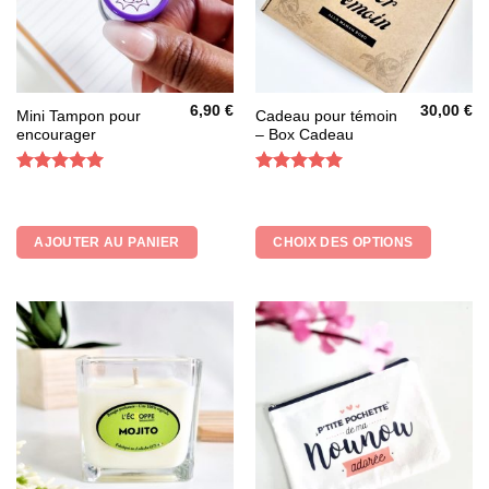
produit
6,90
€
30,00
€
Ce
Mini Tampon pour
Cadeau pour témoin
encourager
– Box Cadeau
produit
a
plusieurs
Note
5
sur
Note
5
sur
5
5
variations.
Les
AJOUTER AU PANIER
CHOIX DES OPTIONS
options
peuvent
être
choisies
sur
la
page
du
produit