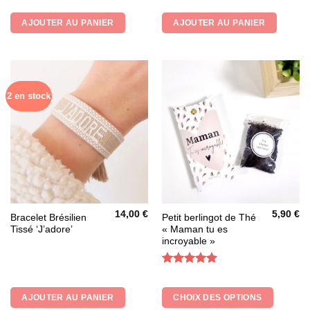
5
AJOUTER AU PANIER
AJOUTER AU PANIER
2 en stock
14,00
€
5,90
€
Ce
Bracelet Brésilien
Petit berlingot de Thé
Tissé ‘J’adore’
« Maman tu es
produit
incroyable »
a
plusieurs
Note
5
sur
variations.
5
Les
AJOUTER AU PANIER
CHOIX DES OPTIONS
options