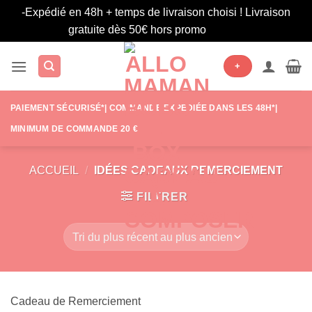
-Expédié en 48h + temps de livraison choisi ! Livraison
gratuite dès 50€ hors promo
Ignorer
Passer
+
au
contenu
PAIEMENT SÉCURISÉ*| COMMANDE EXPÉDIÉE DANS LES 48H*|
MINIMUM DE COMMANDE 20 €
ACCUEIL
/
IDÉES CADEAUX REMERCIEMENT
FILTRER
Cadeau de Remerciement