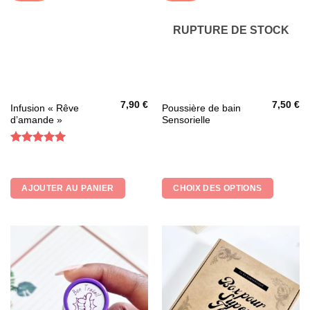
RUPTURE DE STOCK
7,90
€
7,50
€
Ce
Infusion « Rêve
Poussière de bain
d’amande »
Sensorielle
produit
a
plusieurs
Note
5
sur
5
variations.
Les
AJOUTER AU PANIER
CHOIX DES OPTIONS
options
peuvent
être
choisies
sur
la
page
du