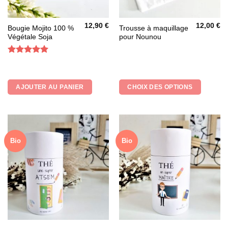
12,90
€
12,00
€
Ce
Bougie Mojito 100 %
Trousse à maquillage
Végétale Soja
pour Nounou
produit
a
plusieurs
Note
5
sur
5
variations.
Les
AJOUTER AU PANIER
CHOIX DES OPTIONS
options
peuvent
être
choisies
sur
Bio
Bio
la
page
du
produit