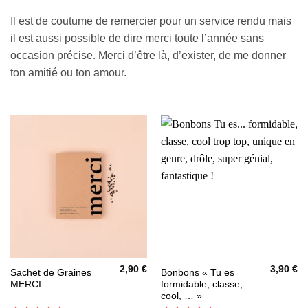
Il est de coutume de remercier pour un service rendu mais
il est aussi possible de dire merci toute l’année sans
occasion précise. Merci d’être là, d’exister, de me donner
ton amitié ou ton amour.
2,90
€
3,90
€
Ce
Sachet de Graines
Bonbons « Tu es
MERCI
formidable, classe,
produit
cool, … »
a