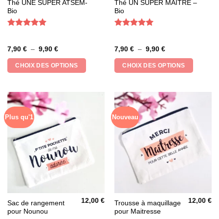
Ce
Ce
Thé UNE SUPER ATSEM-
Thé UN SUPER MAITRE –
Bio
Bio
produit
produit
a
a
plusieurs
plusieurs
Note
5
sur
Note
5
sur
5
5
variations.
variations.
Plage
Plage
7,90
€
–
9,90
€
7,90
€
–
9,90
€
Les
Les
de
de
prix :
prix :
options
options
CHOIX DES OPTIONS
CHOIX DES OPTIONS
7,90 €
7,90 €
peuvent
peuvent
à
à
9,90 €
9,90 €
être
être
choisies
choisies
sur
sur
la
la
Plus qu'1
Nouveau
page
page
du
du
produit
produit
12,00
€
12,00
€
Ce
Sac de rangement
Trousse à maquillage
pour Nounou
pour Maitresse
produit