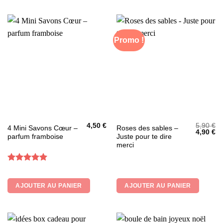
9,90 €
être
être
choisies
choisies
sur
sur
la
la
Promo !
page
page
du
du
produit
produit
4,50
€
5,90
€
4 Mini Savons Cœur –
Roses des sables –
Le
L
4,90
€
parfum framboise
Juste pour te dire
prix
pr
initial
ac
merci
était :
es
5,90 €.
4,
Note
5
sur
5
AJOUTER AU PANIER
AJOUTER AU PANIER