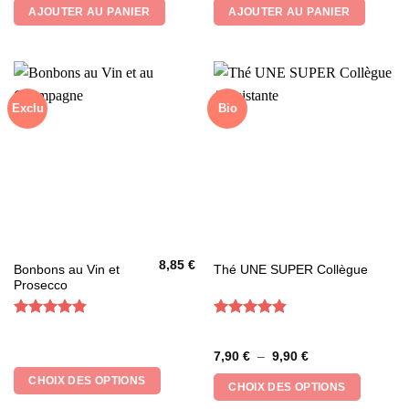
AJOUTER AU PANIER
AJOUTER AU PANIER
Exclu
Bio
8,85
€
Ce
Ce
Bonbons au Vin et
Thé UNE SUPER Collègue
Prosecco
produit
produit
a
a
plusieurs
plusieurs
Note
4.85
Note
4.8
sur 5
sur 5
variations.
variations.
Plage
7,90
€
–
9,90
€
Les
Les
de
prix :
CHOIX DES OPTIONS
options
options
CHOIX DES OPTIONS
7,90 €
peuvent
peuvent
à