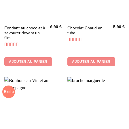
6,90
€
5,90
€
Fondant au chocolat à
Chocolat Chaud en
savourer devant un
tube
film
Note
5
sur 5
Note
4.8
sur 5
AJOUTER AU PANIER
AJOUTER AU PANIER
Exclu