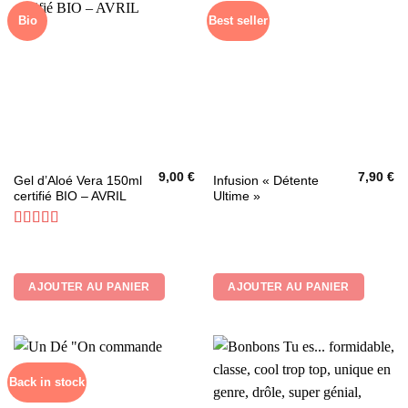
sur
Bio
Best seller
la
page
du
produit
9,00
€
7,90
€
Gel d’Aloé Vera 150ml
Infusion « Détente
certifié BIO – AVRIL
Ultime »
Note
5
sur 5
AJOUTER AU PANIER
AJOUTER AU PANIER
Back in stock