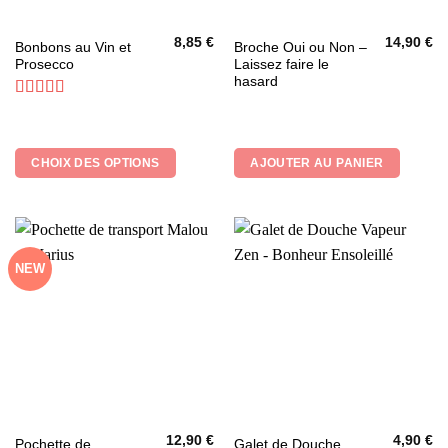
8,85
€
14,90
€
Ce
Bonbons au Vin et
Broche Oui ou Non –
Prosecco
Laissez faire le
produit
hasard
a
plusieurs
Note
4.85
sur 5
variations.
Les
CHOIX DES OPTIONS
AJOUTER AU PANIER
options
peuvent
être
choisies
sur
NEW
la
page
du
produit
12,90
€
4,90
€
Pochette de
Galet de Douche