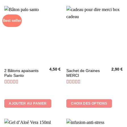
Best seller
4,50
€
2,90
€
Ce
2 Bâtons apaisants
Sachet de Graines
Palo Santo
MERCI
produit
a
plusieurs
Note
4
Note
5
sur 5
sur 5
variations.
Les
AJOUTER AU PANIER
CHOIX DES OPTIONS
options
peuvent
être
choisies