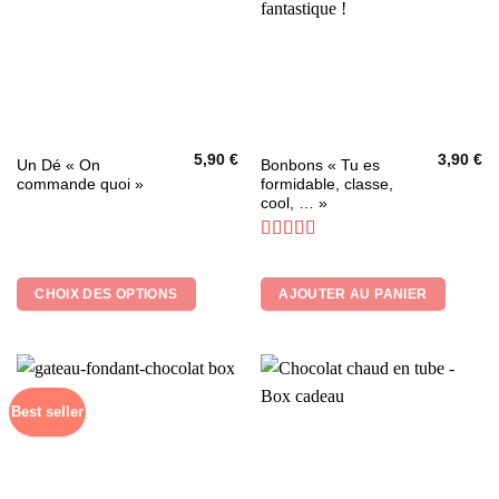
5,90
€
3,90
€
Ce
Un Dé « On
Bonbons « Tu es
commande quoi »
formidable, classe,
produit
cool, … »
a
plusieurs
Note
4.33
variations.
sur 5
Les
CHOIX DES OPTIONS
AJOUTER AU PANIER
options
peuvent
être
choisies
sur
Best seller
la
page
du
produit