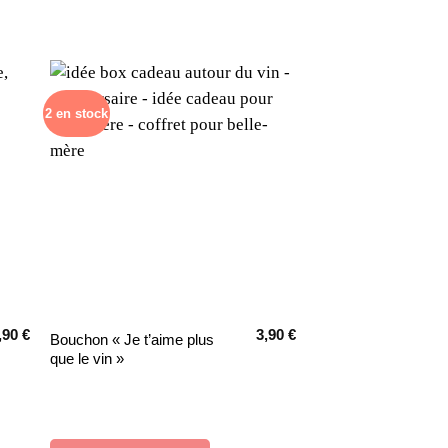
2 en stock
,90
€
3,90
€
Ce
Bouchon « Je t’aime plus
que le vin »
produit
a
plusieurs
variations.