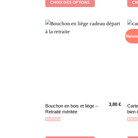
CHOIX DES OPTIONS
CH
Les
Les
options
optio
peuvent
peuv
être
être
choisies
chois
Naiss
sur
sur
la
la
page
page
du
du
produit
produ
3,80
€
Ce
Bouchon en bois et liège –
Carte
Retraité méritée
bien 
produit
a
Note
5
sur 5
N
plusieurs
variations.