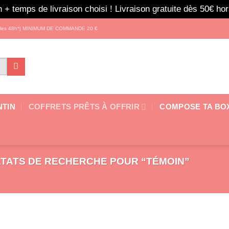
 + temps de livraison choisi ! Livraison gratuite dès 50€ h
s les 48h*| MINIMUM DE COMMANDE 20 €
NTIN
COFFRETS PRÊTS À OFFRIR
COMPOSE TA BO
TATS DE RECHERCHE POUR “TÉMOIN”