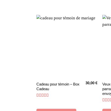
30,00
€
Ce
Ce
Cadeau pour témoin – Box
Veux-
Cadeau
parra
produit
produ
envo
a
a
Note
5
sur 5
plusieurs
plusi
Not
variations.
varia