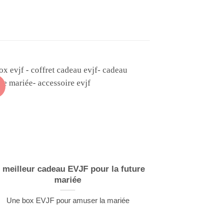
19
Mai
 meilleur cadeau EVJF pour la future
LE TOP 10
mariée
CADEAU 
Une box EVJF pour amuser la mariée
LE TOP 10 DE
EN