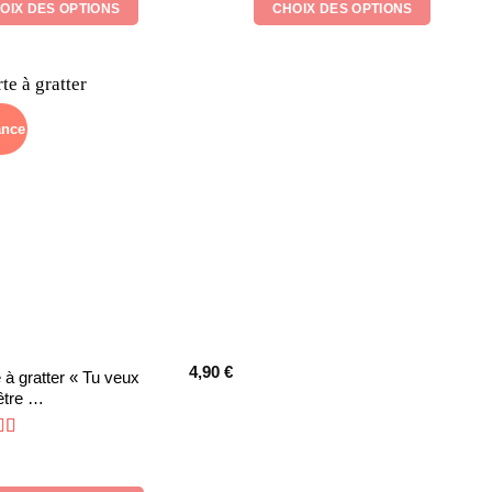
OIX DES OPTIONS
CHOIX DES OPTIONS
Les
ns
options
ent
peuvent
être
ies
choisies
ance
sur
la
page
du
it
produit
4,90
€
 à gratter « Tu veux
être …
ote
4
sur 5