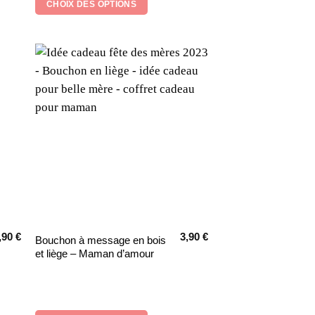
CHOIX DES OPTIONS
Les
options
peuvent
être
choisies
sur
la
page
du
produit
,90
€
3,90
€
Ce
Bouchon à message en bois
et liège – Maman d’amour
produit
a
plusieurs
variations.