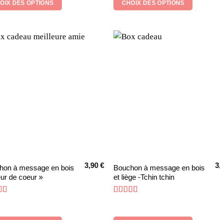
OIX DES OPTIONS
CHOIX DES OPTIONS
Les
ns
options
ent
peuvent
être
ies
choisies
sur
la
page
du
it
produit
3,90
€
3
Ce
hon à message en bois
Bouchon à message en bois
ur de coeur »
et liège -Tchin tchin
it
produit
a
e
5
sur 5
Note
5
sur 5
eurs
plusieurs
tions.
variations.