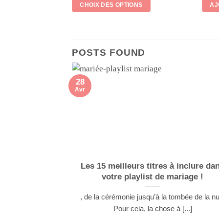
CHOIX DES OPTIONS
AJ
Les
options
peuvent
être
POSTS FOUND
choisies
sur
la
28
page
Avr
du
produit
Les 15 meilleurs titres à inclure da
votre playlist de mariage !
, de la cérémonie jusqu’à la tombée de la nui
Pour cela, la chose à [...]