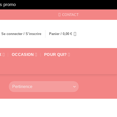
ors promo
Ignorer
CONTACT
Se connecter / S’inscrire
Panier /
0,00
€
X
OCCASION
POUR QUI?