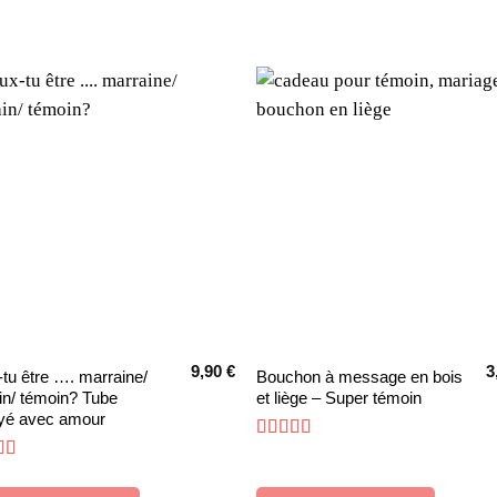
9,90
€
3
Ce
tu être …. marraine/
Bouchon à message en bois
in/ témoin? Tube
et liège – Super témoin
it
produit
yé avec amour
a
Note
5
sur 5
eurs
plusieurs
e
5
sur 5
tions.
variations.