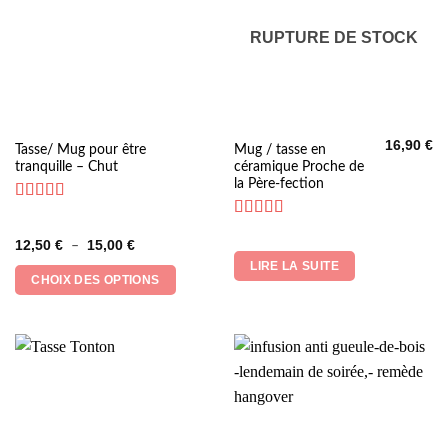
RUPTURE DE STOCK
16,90
€
Ce
Tasse/ Mug pour être
Mug / tasse en
tranquille – Chut
céramique Proche de
produit
la Père-fection
a
plusieurs
Note
4.86
sur 5
Note
5
sur 5
variations.
Plage
12,50
€
15,00
€
–
Les
de
LIRE LA SUITE
prix :
options
CHOIX DES OPTIONS
12,50 €
peuvent
à
15,00 €
être
choisies
sur
la
page
du
produit