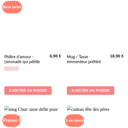
sur
Best seller
la
page
du
produit
6,90
€
18,90
€
Philtre d’amour :
Mug / Tasse
Limonade qui pétille
emmerdeur préféré
Note
5
sur 5
AJOUTER AU PANIER
AJOUTER AU PANIER
Promo !
2 en stock