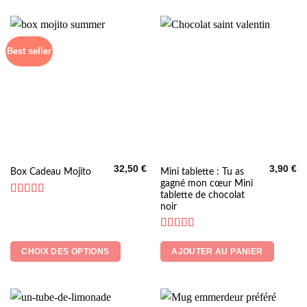
Best seller
32,50
€
3,90
€
Ce
Mini tablette : Tu as
Box Cadeau Mojito
gagné mon cœur Mini
produit
tablette de chocolat
a
Note
5
sur 5
noir
plusieurs
variations.
Note
4.8
Les
sur 5
CHOIX DES OPTIONS
AJOUTER AU PANIER
options
peuvent
être
choisies