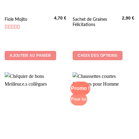
4,70
€
2,90
€
Ce
Sachet de Graines
Fiole Mojito
Félicitations
produit
a
Note
5
sur 5
plusieurs
variations.
Les
AJOUTER AU PANIER
CHOIX DES OPTIONS
options
peuvent
être
choisies
sur
Promo !
la
page
Pour lui
du
produit