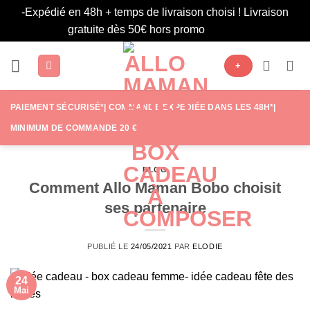
-Expédié en 48h + temps de livraison choisi ! Livraison
gratuite dès 50€ hors promo
Ignorer
Passer
+
au
contenu
PAIEMENT SÉCURISÉ*| COMMANDE EXPÉDIÉE DANS LES 48H*|
MINIMUM DE COMMANDE 20 €
BLOG
Comment Allo Maman Bobo choisit
ses partenaire
PUBLIÉ LE
24/05/2021
PAR
ELODIE
24
Mai