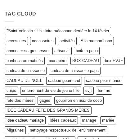
cadeaux
Aucun
pour
commentaire
toutes
sur
les
Découvrez
TAG CLOUD
Mamies
l’histoire
:
captivante
Personnalisez
de
votre
la
"Saint-Valentin : L'histoire méconnue derrière le 14 février
Box
Saint-
sur
Valentin
accesoires
accessoires
activités
Allo maman bobo
Allo
:
Maman
Pourquoi
Bobo
est-
annoncer sa grossesse
artisanat
boite a papa
!
elle
célébrée
bonbons aromatisés
box apéro
BOX CADEAU
box EVJF
le
14
février
cadeau de naissance
cadeau de naissance papa
?
CADEAU DE NOEL
cadeau gourmand
cadeau pour mariée
chips
enterrement de vie de jeune fille
evjf
femme
fête des mères
gages
goupillon en noix de coco
IDEE CADEAU FETE DES GRANDS MERES
idee cadeau mariage
Idées cadeaux
mariage
mariée
Migraines
nettoyage respectueux de l'environnement