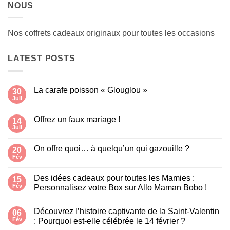
NOUS
Nos coffrets cadeaux originaux pour toutes les occasions
LATEST POSTS
La carafe poisson « Glouglou »
30
Juil
Aucun
commentaire
sur
Offrez un faux mariage !
14
La
carafe
Juil
Aucun
poisson
commentaire
« Glouglou »
sur
On offre quoi… à quelqu’un qui gazouille ?
20
Offrez
un
Fév
Aucun
faux
commentaire
mariage
sur
!
Des idées cadeaux pour toutes les Mamies :
15
On
offre
Fév
Personnalisez votre Box sur Allo Maman Bobo !
quoi…
Aucun
à
commentaire
quelqu’un
Découvrez l’histoire captivante de la Saint-Valentin
sur
06
qui
Des
gazouille
Fév
: Pourquoi est-elle célébrée le 14 février ?
idées
?