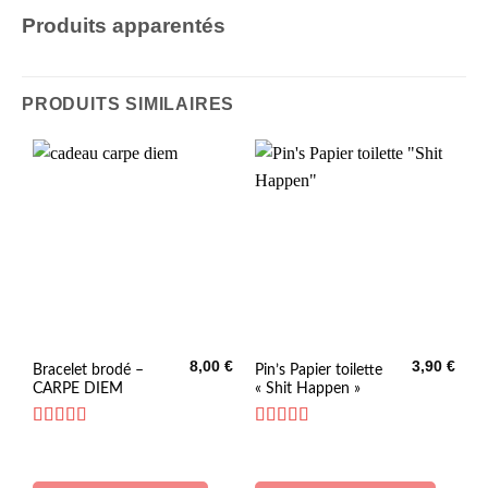
Produits apparentés
PRODUITS SIMILAIRES
8,00
€
3,90
€
Ce
Bracelet brodé –
Pin’s Papier toilette
CARPE DIEM
« Shit Happen »
produit
a
plusieurs
Note
5
sur 5
Note
5
sur 5
variations.
Les