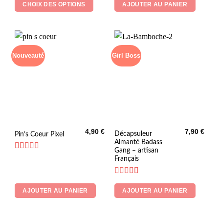
CHOIX DES OPTIONS
AJOUTER AU PANIER
options
peuvent
être
choisies
sur
Nouveauté
Girl Boss
la
page
du
produit
4,90
€
7,90
€
Décapsuleur
Pin’s Coeur Pixel
Aimanté Badass
Gang – artisan
Note
5
sur 5
Français
Note
4.71
sur 5
AJOUTER AU PANIER
AJOUTER AU PANIER