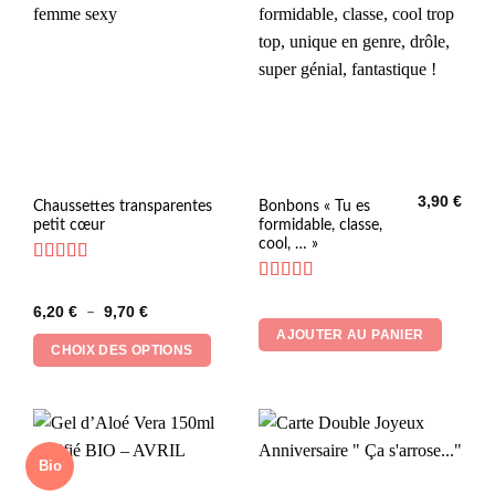
3,90
€
Ce
Chaussettes transparentes
Bonbons « Tu es
petit cœur
formidable, classe,
produit
cool, … »
a
plusieurs
Note
5
sur 5
Note
4.33
variations.
Plage
6,20
€
9,70
€
sur 5
–
Les
de
AJOUTER AU PANIER
prix :
options
CHOIX DES OPTIONS
6,20 €
peuvent
à
9,70 €
être
choisies
sur
la
Bio
page