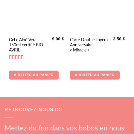
du
produit
9,00
€
3,50
€
Gel d’Aloé Vera
Carte Double Joyeux
150ml certifié BIO –
Anniversaire
AVRIL
« Miracle »
Note
5
sur 5
AJOUTER AU PANIER
AJOUTER AU PANIER
RETROUVEZ-NOUS ICI
Mettez du fun dans vos bobos en nous