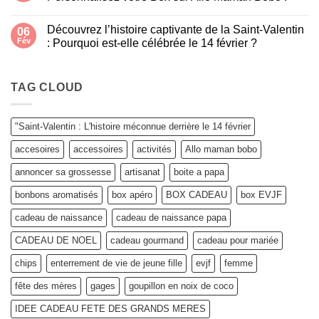
quoi…
Aucun
à
commentaire
quelqu’un
Découvrez l’histoire captivante de la Saint-Valentin
sur
06
qui
Des
gazouille
Fév
: Pourquoi est-elle célébrée le 14 février ?
idées
?
cadeaux
Aucun
pour
commentaire
toutes
sur
les
Découvrez
TAG CLOUD
Mamies
l’histoire
:
captivante
Personnalisez
de
votre
la
"Saint-Valentin : L'histoire méconnue derrière le 14 février
Box
Saint-
sur
Valentin
accesoires
accessoires
activités
Allo maman bobo
Allo
:
Maman
Pourquoi
Bobo
est-
annoncer sa grossesse
artisanat
boite a papa
!
elle
célébrée
bonbons aromatisés
box apéro
BOX CADEAU
box EVJF
le
14
février
cadeau de naissance
cadeau de naissance papa
?
CADEAU DE NOEL
cadeau gourmand
cadeau pour mariée
chips
enterrement de vie de jeune fille
evjf
femme
fête des mères
gages
goupillon en noix de coco
IDEE CADEAU FETE DES GRANDS MERES