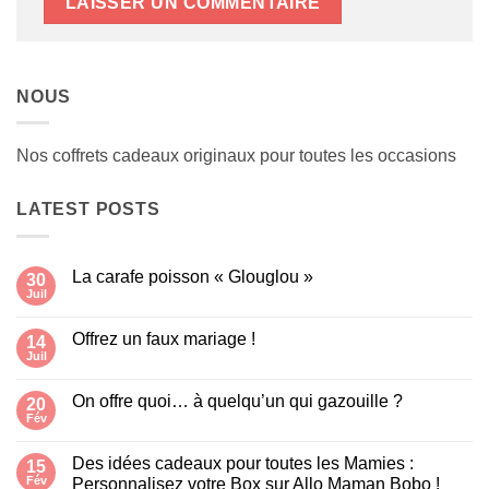
NOUS
Nos coffrets cadeaux originaux pour toutes les occasions
LATEST POSTS
La carafe poisson « Glouglou »
30
Juil
Aucun
commentaire
sur
Offrez un faux mariage !
14
La
carafe
Juil
Aucun
poisson
commentaire
« Glouglou »
sur
On offre quoi… à quelqu’un qui gazouille ?
20
Offrez
un
Fév
Aucun
faux
commentaire
mariage
sur
!
Des idées cadeaux pour toutes les Mamies :
15
On
offre
Fév
Personnalisez votre Box sur Allo Maman Bobo !