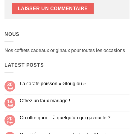
NOUS
Nos coffrets cadeaux originaux pour toutes les occasions
LATEST POSTS
La carafe poisson « Glouglou »
30
Juil
Aucun
commentaire
sur
Offrez un faux mariage !
14
La
carafe
Juil
Aucun
poisson
commentaire
« Glouglou »
sur
On offre quoi… à quelqu’un qui gazouille ?
20
Offrez
un
Fév
Aucun
faux
commentaire
mariage
sur
!