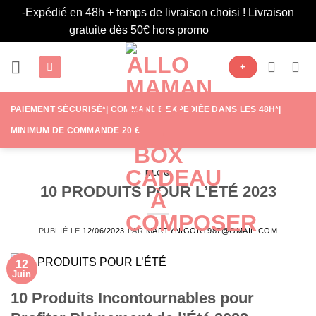
-Expédié en 48h + temps de livraison choisi ! Livraison
gratuite dès 50€ hors promo
Ignorer
Passer
+
au
contenu
PAIEMENT SÉCURISÉ*| COMMANDE EXPÉDIÉE DANS LES 48H*|
MINIMUM DE COMMANDE 20 €
BLOG
10 PRODUITS POUR L’ÉTÉ 2023
PUBLIÉ LE
12/06/2023
PAR
MARTYNIGOR1987@GMAIL.COM
12
Juin
10 Produits Incontournables pour