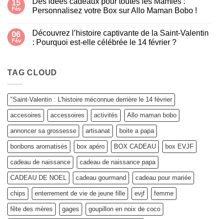
Des idées cadeaux pour toutes les Mamies :
15
On
offre
Fév
Personnalisez votre Box sur Allo Maman Bobo !
quoi…
Aucun
à
commentaire
quelqu’un
Découvrez l’histoire captivante de la Saint-Valentin
sur
06
qui
Des
gazouille
Fév
: Pourquoi est-elle célébrée le 14 février ?
idées
?
cadeaux
Aucun
pour
commentaire
toutes
sur
les
Découvrez
TAG CLOUD
Mamies
l’histoire
:
captivante
Personnalisez
de
votre
la
"Saint-Valentin : L'histoire méconnue derrière le 14 février
Box
Saint-
sur
Valentin
accesoires
accessoires
activités
Allo maman bobo
Allo
:
Maman
Pourquoi
Bobo
est-
annoncer sa grossesse
artisanat
boite a papa
!
elle
célébrée
bonbons aromatisés
box apéro
BOX CADEAU
box EVJF
le
14
février
cadeau de naissance
cadeau de naissance papa
?
CADEAU DE NOEL
cadeau gourmand
cadeau pour mariée
chips
enterrement de vie de jeune fille
evjf
femme
fête des mères
gages
goupillon en noix de coco