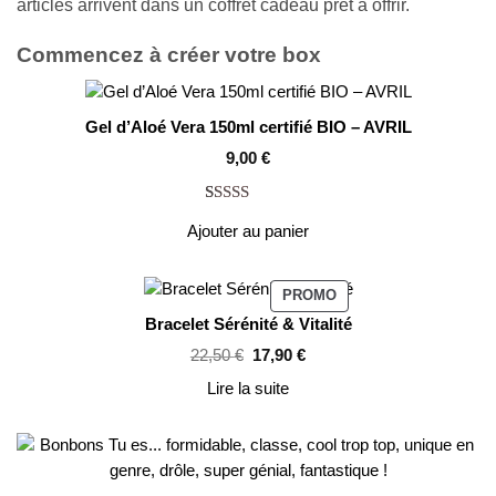
articles arrivent dans un coffret cadeau prêt à offrir.
Commencez à créer votre box
Gel d’Aloé Vera 150ml certifié BIO – AVRIL
9,00
€
Noté
4
5.00
Ajouter au panier
sur 5 basé
sur
notations
PRODUIT
PROMO
EN
client
Bracelet Sérénité & Vitalité
PROMOTION
Le
Le
22,50
€
17,90
€
prix
prix
initial
actuel
Lire la suite
était :
est :
22,50 €.
17,90 €.