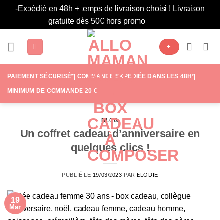
-Expédié en 48h + temps de livraison choisi ! Livraison
gratuite dès 50€ hors promo
Ignorer
Passer
+
au
contenu
PAIEMENT SÉCURISÉ*| COMMANDE EXPÉDIÉE DANS LES 48H*|
MINIMUM DE COMMANDE 20 €
BLOG
Un coffret cadeau d’anniversaire en
quelques clics !
PUBLIÉ LE
19/03/2023
PAR
ELODIE
19
Mar