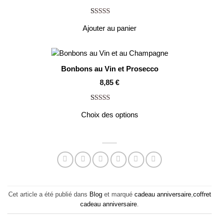
prix
prix
initial
actuel
était :
est :
Noté
5
5.00
3,90 €.
3,40 €.
Ajouter au panier
sur 5 basé
sur
notations
client
Bonbons au Vin et Prosecco
8,85
€
Noté
20
4.85
Choix des options
sur 5 basé
sur
notations
client
Cet article a été publié dans
Blog
et marqué
cadeau anniversaire
,
coffret
cadeau anniversaire
.