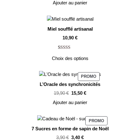
Ajouter au panier
sur 5 basé
sur
notations
client
Miel soufflé artisanal
10,90
€
Noté
1
5.00
Choix des options
sur 5 basé
sur
notation
client
PRODUIT
PROMO
EN
L’Oracle des synchronicités
PROMOTION
Le
Le
19,90
€
15,50
€
prix
prix
initial
actuel
Ajouter au panier
était :
est :
19,90 €.
15,50 €.
PRODUIT
PROMO
EN
7 Sucres en forme de sapin de Noël
PROMOTION
Le
Le
3,90
€
3,40
€