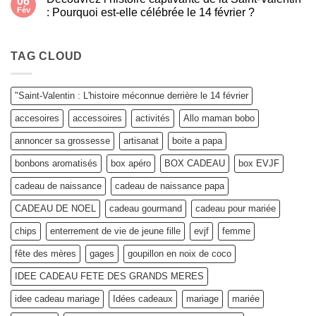
06
qui
Des
gazouille
Fév
: Pourquoi est-elle célébrée le 14 février ?
idées
?
cadeaux
Aucun
pour
commentaire
toutes
sur
les
Découvrez
TAG CLOUD
Mamies
l’histoire
:
captivante
Personnalisez
de
votre
la
"Saint-Valentin : L'histoire méconnue derrière le 14 février
Box
Saint-
sur
Valentin
accesoires
accessoires
activités
Allo maman bobo
Allo
:
Maman
Pourquoi
Bobo
est-
annoncer sa grossesse
artisanat
boite a papa
!
elle
célébrée
bonbons aromatisés
box apéro
BOX CADEAU
box EVJF
le
14
février
cadeau de naissance
cadeau de naissance papa
?
CADEAU DE NOEL
cadeau gourmand
cadeau pour mariée
chips
enterrement de vie de jeune fille
evjf
femme
fête des mères
gages
goupillon en noix de coco
IDEE CADEAU FETE DES GRANDS MERES
idee cadeau mariage
Idées cadeaux
mariage
mariée