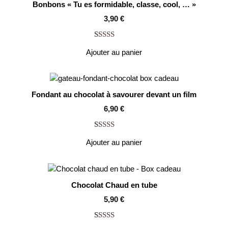
Bonbons « Tu es formidable, classe, cool, … »
3,90
€
Noté
9
4.33
Ajouter au panier
sur 5 basé
sur
notations
client
Fondant au chocolat à savourer devant un film
6,90
€
Noté
5
4.80
Ajouter au panier
sur 5 basé
sur
notations
client
Chocolat Chaud en tube
5,90
€
Noté
4
5.00