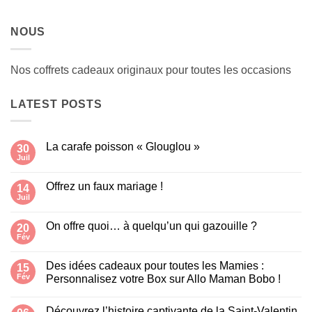
NOUS
Nos coffrets cadeaux originaux pour toutes les occasions
LATEST POSTS
La carafe poisson « Glouglou »
30
Juil
Aucun
commentaire
sur
Offrez un faux mariage !
14
La
carafe
Juil
Aucun
poisson
commentaire
« Glouglou »
sur
On offre quoi… à quelqu’un qui gazouille ?
20
Offrez
un
Fév
Aucun
faux
commentaire
mariage
sur
!
Des idées cadeaux pour toutes les Mamies :
15
On
offre
Fév
Personnalisez votre Box sur Allo Maman Bobo !
quoi…
Aucun
à
commentaire
quelqu’un
Découvrez l’histoire captivante de la Saint-Valentin
sur