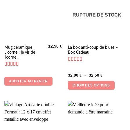
page
page
du
du
produit
produit
RUPTURE DE STOCK
12,50
€
Ce
Mug céramique
La box anti-coup de blues –
Licorne : je vis de
Box Cadeau
produit
licorne …
a
plusieurs
Note
5
sur 5
Note
5
sur 5
variations.
Plage
32,00
€
32,50
€
–
Les
de
AJOUTER AU PANIER
prix :
options
CHOIX DES OPTIONS
32,00 €
peuvent
à
32,50 €
être
choisies
sur
la
page
du