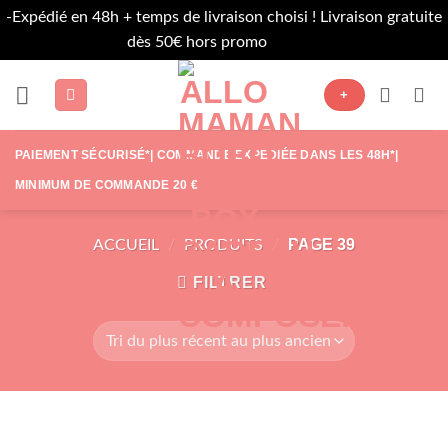
-Expédié en 48h + temps de livraison choisi ! Livraison gratuite
dès 50€ hors promo
Ignorer
Passer
+
au
contenu
PAIEMENT SÉCURISÉ*| COMMANDE EXPÉDIÉE DANS LES 48H*|
MINIMUM DE COMMANDE 20 €
PAGE 39
ACCUEIL
/
PRODUITS
/
FILTRER