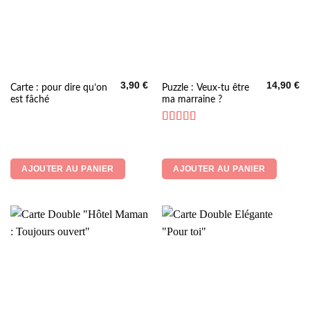
produit
3,90
€
14,90
€
Carte : pour dire qu’on
Puzzle : Veux-tu être
est fâché
ma marraine ?
Note
5
sur 5
AJOUTER AU PANIER
AJOUTER AU PANIER