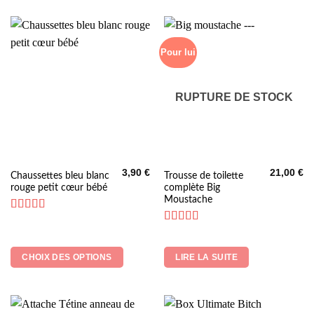
Pour lui
RUPTURE DE STOCK
3,90
€
21,00
€
Ce
Chaussettes bleu blanc
Trousse de toilette
rouge petit cœur bébé
complète Big
produit
Moustache
a
plusieurs
Note
5
sur 5
Note
5
sur 5
variations.
Les
CHOIX DES OPTIONS
LIRE LA SUITE
options
peuvent
être
choisies