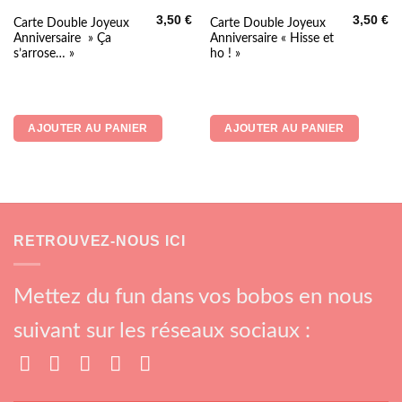
3,50
€
3,50
€
Carte Double Joyeux
Carte Double Joyeux
Anniversaire » Ça
Anniversaire « Hisse et
s’arrose… »
ho ! »
AJOUTER AU PANIER
AJOUTER AU PANIER
RETROUVEZ-NOUS ICI
Mettez du fun dans vos bobos en nous
suivant sur les réseaux sociaux :