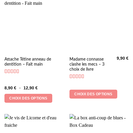
sur
la
page
du
produit
9,90
€
Ce
Ce
Attache Tétine anneau de
Madame connasse
dentition – Fait main
clashe les mecs – 3
produit
produit
choix de livre
a
a
plusieurs
plusieurs
Note
5
sur 5
Note
5
sur 5
variations.
variations.
Plage
8,90
€
12,90
€
–
Les
Les
de
CHOIX DES OPTIONS
prix :
options
options
CHOIX DES OPTIONS
8,90 €
peuvent
peuvent
à
12,90 €
être
être
choisies
choisies
sur
sur
la
la