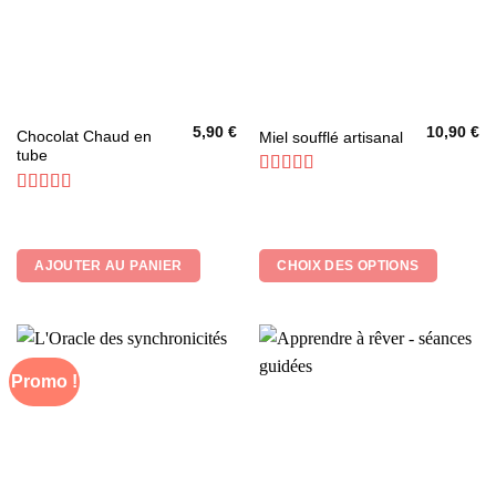
produit
5,90
€
10,90
€
Ce
Chocolat Chaud en
Miel soufflé artisanal
tube
produit
a
Note
5
sur 5
plusieurs
Note
5
sur 5
variations.
Les
AJOUTER AU PANIER
CHOIX DES OPTIONS
options
peuvent
être
choisies
sur
Promo !
la
page
du
produit