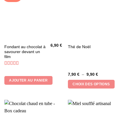
6,90
€
Ce
Fondant au chocolat à
Thé de Noël
savourer devant un
produit
film
a
plusieurs
Note
4.8
variations.
Plage
7,90
€
–
9,90
€
sur 5
Les
de
AJOUTER AU PANIER
prix :
options
CHOIX DES OPTIONS
7,90 €
peuvent
à
9,90 €
être
choisies
sur
la
page
du