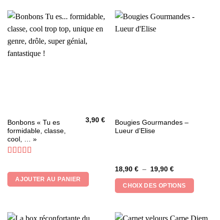
3,90
€
Ce
Bonbons « Tu es
Bougies Gourmandes –
formidable, classe,
Lueur d’Elise
produit
cool, … »
a
plusieurs
Note
4.33
variations.
Plage
18,90
€
–
19,90
€
sur 5
Les
de
AJOUTER AU PANIER
prix :
options
CHOIX DES OPTIONS
18,90 €
peuvent
à
19,90 €
être
choisies