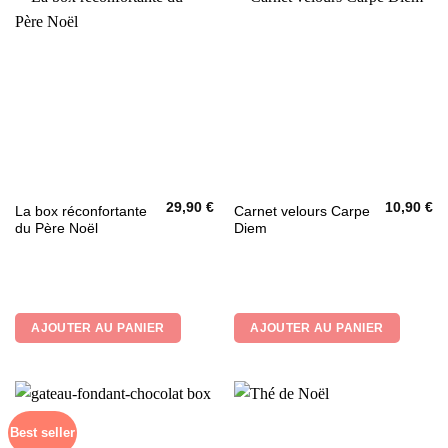
sur
la
page
du
produit
29,90
€
10,90
€
La box réconfortante
Carnet velours Carpe
du Père Noël
Diem
AJOUTER AU PANIER
AJOUTER AU PANIER
Best seller