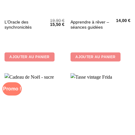
19,90
€
14,00
€
L’Oracle des
Apprendre à rêver –
Le
Le
15,50
€
synchronicités
séances guidées
prix
prix
initial
actuel
était :
est :
19,90 €.
15,50 €.
AJOUTER AU PANIER
AJOUTER AU PANIER
Promo !