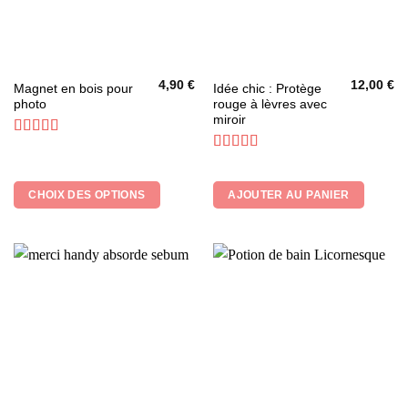
4,90
€
12,00
€
Ce
Magnet en bois pour
Idée chic : Protège
photo
rouge à lèvres avec
produit
miroir
a
plusieurs
Note
5
sur 5
Note
5
sur 5
variations.
Les
CHOIX DES OPTIONS
AJOUTER AU PANIER
options
peuvent
être
choisies
sur
la
page
du
produit