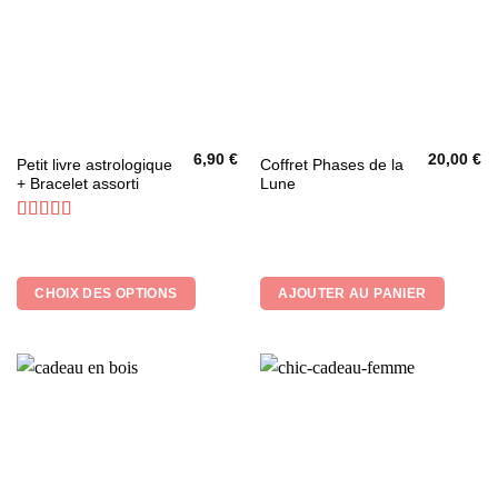
page
du
produit
6,90
€
20,00
€
Ce
Petit livre astrologique
Coffret Phases de la
+ Bracelet assorti
Lune
produit
a
plusieurs
Note
4.86
sur 5
variations.
Les
CHOIX DES OPTIONS
AJOUTER AU PANIER
options
peuvent
être
choisies
sur
la
page
du
produit