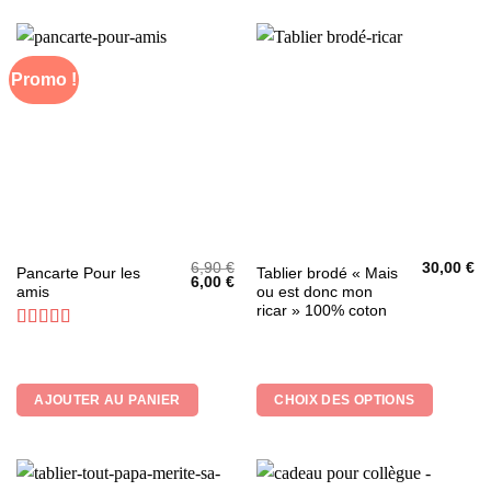
Promo !
6,90
€
30,00
€
Ce
Pancarte Pour les
Tablier brodé « Mais
Le
Le
6,00
€
amis
ou est donc mon
produit
prix
prix
initial
actuel
ricar » 100% coton
a
était :
est :
6,90 €.
6,00 €.
plusieurs
Note
5
sur 5
variations.
Les
AJOUTER AU PANIER
CHOIX DES OPTIONS
options
peuvent
être
choisies