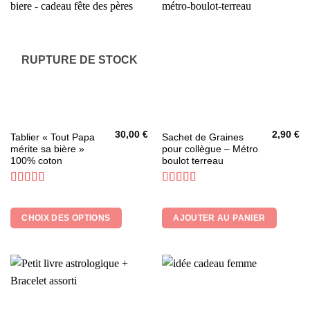
sur
la
page
du
RUPTURE DE STOCK
produit
30,00
€
2,90
€
Ce
Tablier « Tout Papa
Sachet de Graines
mérite sa bière »
pour collègue – Métro
produit
100% coton
boulot terreau
a
plusieurs
Note
5
sur 5
Note
5
sur 5
variations.
Les
CHOIX DES OPTIONS
AJOUTER AU PANIER
options
peuvent
être
choisies
sur
la