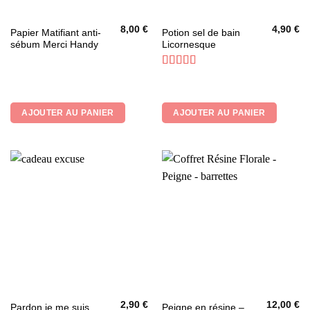
8,00
€
4,90
€
Papier Matifiant anti-
Potion sel de bain
sébum Merci Handy
Licornesque
Note
5
sur 5
AJOUTER AU PANIER
AJOUTER AU PANIER
2,90
€
12,00
€
Pardon je me suis
Peigne en résine –