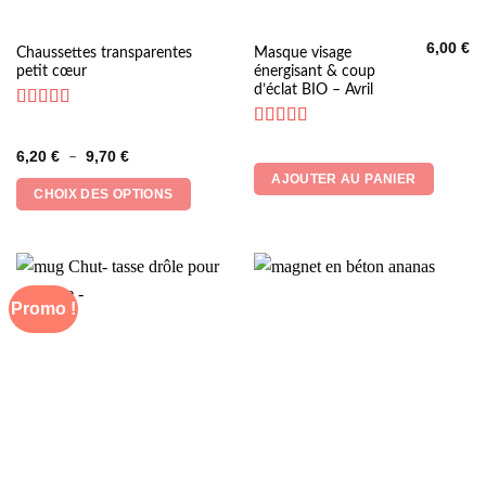
6,00
€
Ce
Chaussettes transparentes
Masque visage
petit cœur
énergisant & coup
produit
d’éclat BIO – Avril
a
plusieurs
Note
5
sur 5
Note
5
sur 5
variations.
Plage
6,20
€
9,70
€
–
Les
de
AJOUTER AU PANIER
prix :
options
CHOIX DES OPTIONS
6,20 €
peuvent
à
9,70 €
être
choisies
sur
la
Promo !
page
du
produit