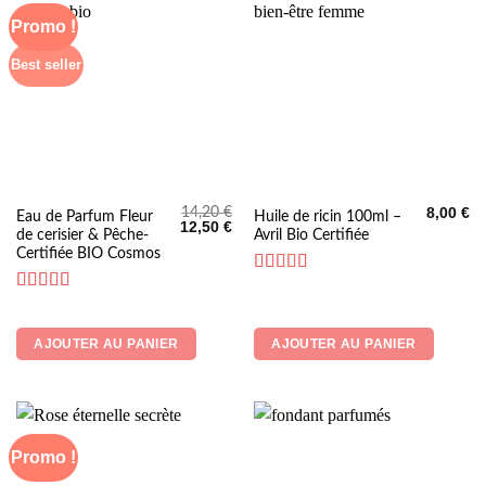
Promo !
Best seller
14,20
€
8,00
€
Eau de Parfum Fleur
Huile de ricin 100ml –
Le
Le
12,50
€
de cerisier & Pêche-
Avril Bio Certifiée
prix
prix
initial
actuel
Certifiée BIO Cosmos
était :
est :
14,20 €.
12,50 €.
Note
5
sur 5
Note
4.6
sur 5
AJOUTER AU PANIER
AJOUTER AU PANIER
Promo !