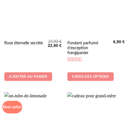
24,90
€
6,90
€
Ce
Fondant parfumé
Rose éternelle secrète
Le
Le
22,90
€
d’exception
produit
prix
prix
initial
actuel
frangipanier
a
était :
est :
24,90 €.
22,90 €.
plusieurs
Note
5
sur 5
variations.
Les
AJOUTER AU PANIER
CHOIX DES OPTIONS
options
peuvent
être
choisies
sur
Best seller
la
page
du
produit