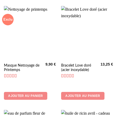
Exclu
9,90
€
13,25
€
Masque Nettoyage de
Bracelet Love doré
Printemps
(acier inoxydable)
Note
4.67
Note
5
sur 5
sur 5
AJOUTER AU PANIER
AJOUTER AU PANIER