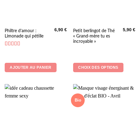
6,90
€
5,90
€
Ce
Philtre d’amour :
Petit berlingot de Thé
Limonade qui pétille
« Grand-mère tu es
produit
incroyable »
a
plusieurs
Note
5
sur 5
variations.
Les
AJOUTER AU PANIER
CHOIX DES OPTIONS
options
peuvent
être
choisies
sur
Bio
la
page
du
produit